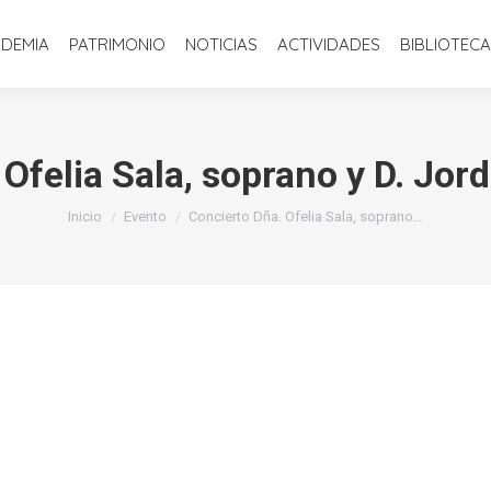
INICIO
LA ACADEMIA
PATRIMONIO
NOTICIAS
ACTIVIDADE
ADEMIA
PATRIMONIO
NOTICIAS
ACTIVIDADES
BIBLIOTECA
Ofelia Sala, soprano y D. Jord
Estás aquí:
Inicio
Evento
Concierto Dña. Ofelia Sala, soprano…