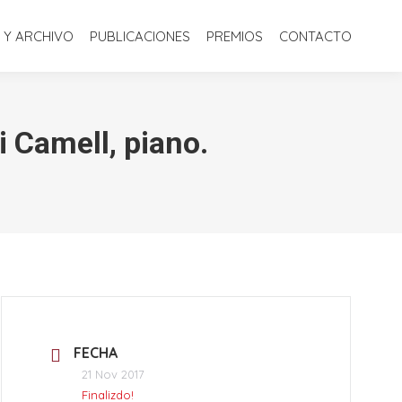
S
BIBLIOTECA Y ARCHIVO
PUBLICACIONES
PREMIOS
 Y ARCHIVO
PUBLICACIONES
PREMIOS
CONTACTO
CONTACTO
i Camell, piano.
FECHA
21 Nov 2017
Finalizdo!