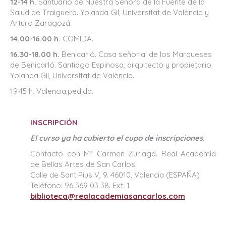
12-14 h.
Santuario de Nuestra Señora de la Fuente de la
Salud de Traiguera. Yolanda Gil, Universitat de València y
Arturo Zaragozá.
14.00-16.00 h.
COMIDA.
16.30-18.00 h.
Benicarló. Casa señorial de los Marqueses
de Benicarló. Santiago Espinosa, arquitecto y propietario.
Yolanda Gil, Universitat de València.
19.45 h. Valencia.pedida.
INSCRIPCIÓN
El curso ya ha cubierto el cupo de inscripciones.
Contacto con Mª Carmen Zuriaga. Real Academia
de Bellas Artes de San Carlos.
Calle de Sant Pius V, 9. 46010, Valencia (ESPAÑA)
Teléfono: 96 369 03 38. Ext. 1
biblioteca@realacademiasancarlos.com