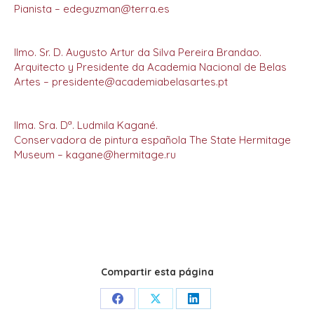
Pianista – edeguzman@terra.es
Ilmo. Sr. D. Augusto Artur da Silva Pereira Brandao.
Arquitecto y Presidente da Academia Nacional de Belas
Artes – presidente@academiabelasartes.pt
Ilma. Sra. Dª. Ludmila Kagané.
Conservadora de pintura española The State Hermitage
Museum – kagane@hermitage.ru
Compartir esta página
Share
Share
Share