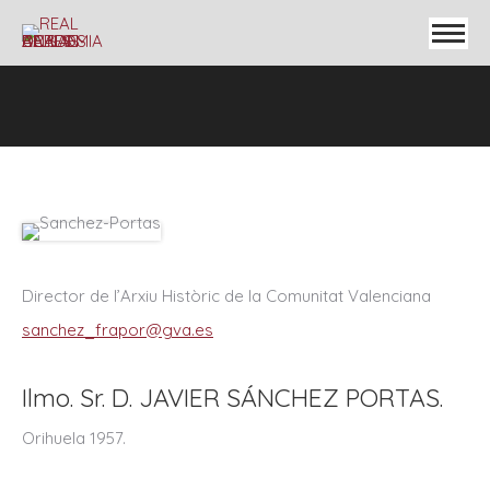
Director de l’Arxiu Històric de la Comunitat Valenciana
sanchez_frapor@gva.es
Ilmo. Sr. D. JAVIER SÁNCHEZ PORTAS.
Orihuela 1957.