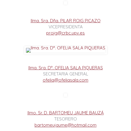
Ilma. Sra. Dña. PILAR ROIG PICAZO
VICEPRESIDENTA
proig@crbc.upv.es
Ilma. Sra. Dª. OFELIA SALA PIQUERAS
SECRETARIA GENERAL
ofelia@ofeliasala.com
Ilmo. Sr. D. BARTOMEU JAUME BAUZÁ
TESORERO
bartomeujaume@hotmail.com