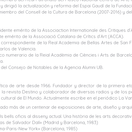
y dirigió la actualización y reforma del Espai Gaudí de la Funda
miembro del Consell de la Cultura de Barcelona (2007-2016) y de
dente emérito de la Associaction Internationale des Critiques d’
e emérito de la Associació Catalana de Crítics d’Art (ACCA).
correspondiente de la Real Academia de Bellas Artes de San F
arlos de Valencia.
o numerario de la Reial Acadèmia de Ciències i Arts de Barcelo
a.
del Consejo de Notables de la Agencia Alumni UB.
rítica de arte desde 1966. Fundador y director de la primera e
la revista Destino y colaborador de diversas radios y de los peri
ultural de El Mundo. Actualmente escribe en el periódico La Vang
ado más de un centenar de exposiciones de arte, diseño y arquit
s bells oficis al disseny actual. Una història de les arts decorat
as de Salvador Dalí» (Madrid y Barcelona, 1983)
na-Paris-New York» (Barcelona, 1985)