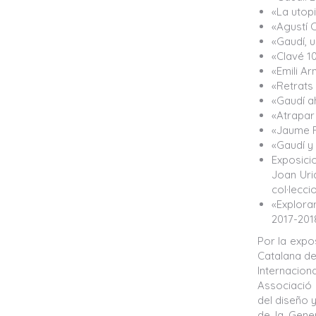
«La utopi
«Agustí C
«Gaudí, u
«Clavé 1
«Emili Ar
«Retrats 
«Gaudí a
«Atrapar 
«Jaume R
«Gaudí y 
Exposicio
Joan Uri
col·lecci
«Explorar
2017-201
Por la expo
Catalana de 
Internacion
Associació 
del diseño 
de la Gener