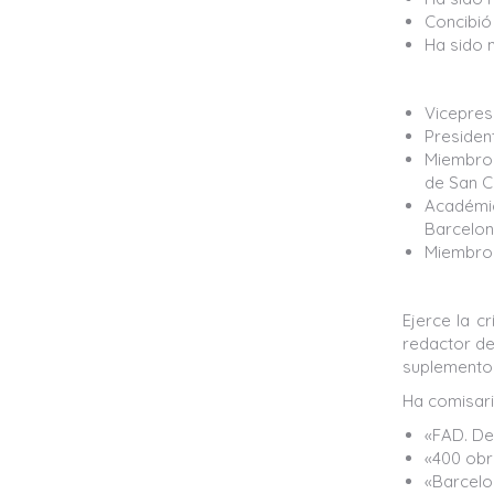
Concibió 
Ha sido 
Vicepresi
President
Miembro 
de San C
Académic
Barcelon
Miembro 
Ejerce la c
redactor de 
suplemento c
Ha comisari
«FAD. Del
«400 obr
«Barcelo