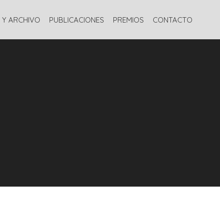
S
BIBLIOTECA Y ARCHIVO
PUBLICACIONES
PREMIOS
 Y ARCHIVO
PUBLICACIONES
PREMIOS
CONTACTO
CONTACTO