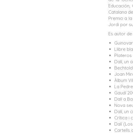
Educación, 
Catalana de 
Premio a la 
Jordi por su
Es autor de
Guinovart
Llibre bl
Plateros 
Dalí, un 
Bechtold.
Joan Mir
Àlbum Vi
La Pedrer
Gaudí 200
Dalí a Ba
Nova seu
Dalí, un 
Crítica i
Dalí (Lo
Cartells 