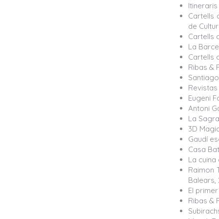
Itinerar
Cartells
de Cultur
Cartells 
La Barce
Cartells 
Ribas & R
Santiago
Revistas 
Eugeni F
Antoni G
La Sagra
3D Magic 
Gaudí es
Casa Batl
La cuina 
Raimon To
Balears, 
El primer
Ribas & R
Subirachs