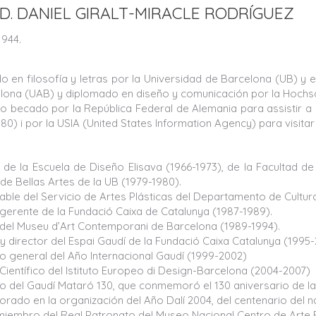
r. D. DANIEL GIRALT-MIRACLE RODRÍGUEZ
1944.
do en filosofía y letras por la Universidad de Barcelona (UB) y
lona (UAB) y diplomado en diseño y comunicación por la Hochsc
o becado por la República Federal de Alemania para assistir a u
980) i por la USIA (United States Information Agency) para visi
 de la Escuela de Diseño Elisava (1966-1973), de la Facultad de
de Bellas Artes de la UB (1979-1980).
ble del Servicio de Artes Plásticas del Departamento de Cultura 
 gerente de la Fundació Caixa de Catalunya (1987-1989).
 del Museu d’Art Contemporani de Barcelona (1989-1994).
y director del Espai Gaudí de la Fundació Caixa Catalunya (1995-
o general del Año Internacional Gaudí (1999-2002)
Científico del Istituto Europeo di Design-Barcelona (2004-2007)
o del Gaudí Mataró 130, que conmemoró el 130 aniversario de la
orado en la organización del Año Dalí 2004, del centenario del n
miembro del Real Patronato del Museo Nacional Centro de Arte 