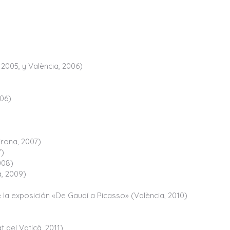
 2005, y València, 2006)
06)
irona, 2007)
7)
008)
a, 2009)
 la exposición «De Gaudí a Picasso» (València, 2010)
t del Vaticà, 2011)