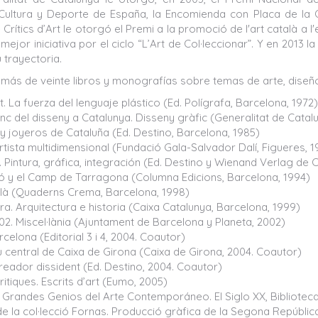
Cultura y Deporte de España, la Encomienda con Placa de la Or
Crítics d’Art le otorgó el Premi a la promoció de lʼart català a lʼ
mejor iniciativa por el ciclo “L’Art de Col·leccionar”. Y en 2013 
 trayectoria.
 más de veinte libros y monografías sobre temas de arte, diseño
. La fuerza del lenguaje plástico (Ed. Polígrafa, Barcelona, 1972)
anc del disseny a Catalunya. Disseny gràfic (Generalitat de Catal
y joyeros de Cataluña (Ed. Destino, Barcelona, 1985)
artista multidimensional (Fundació Gala-Salvador Dalí, Figueres, 
 Pintura, gráfica, integración (Ed. Destino y Wienand Verlag de C
ó y el Camp de Tarragona (Columna Edicions, Barcelona, 1994)
llà (Quaderns Crema, Barcelona, 1998)
a. Arquitectura e historia (Caixa Catalunya, Barcelona, 1999)
2. Miscel·lània (Ajuntament de Barcelona y Planeta, 2002)
rcelona (Editorial 3 i 4, 2004. Coautor)
 central de Caixa de Girona (Caixa de Girona, 2004. Coautor)
creador dissident (Ed. Destino, 2004. Coautor)
 critiques. Escrits d’art (Eumo, 2005)
s Grandes Genios del Arte Contemporáneo. El Siglo XX, Bibliotec
de la col·lecció Fornas. Producció gràfica de la Segona República