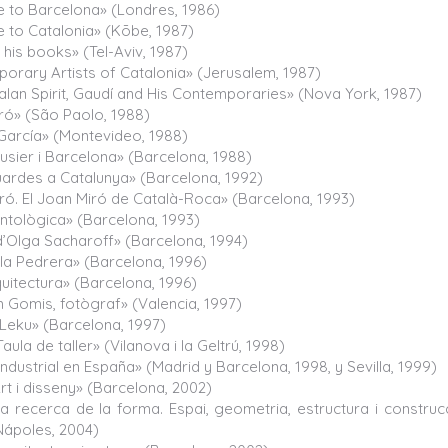
to Barcelona» (Londres, 1986)
to Catalonia» (Kōbe, 1987)
 his books» (Tel-Aviv, 1987)
orary Artists of Catalonia» (Jerusalem, 1987)
alan Spirit, Gaudí and His Contemporaries» (Nova York, 1987)
ró» (São Paolo, 1988)
García» (Montevideo, 1988)
usier i Barcelona» (Barcelona, 1988)
ardes a Catalunya» (Barcelona, 1992)
iró. El Joan Miró de Català-Roca» (Barcelona, 1993)
Antològica» (Barcelona, 1993)
d’Olga Sacharoff» (Barcelona, 1994)
 la Pedrera» (Barcelona, 1996)
quitectura» (Barcelona, 1996)
 Gomis, fotògraf» (Valencia, 1997)
. Leku» (Barcelona, 1997)
Taula de taller» (Vilanova i la Geltrú, 1998)
ndustrial en España» (Madrid y Barcelona, 1998, y Sevilla, 1999)
rt i disseny» (Barcelona, 2002)
La recerca de la forma. Espai, geometria, estructura i constru
Nápoles, 2004)