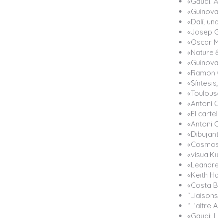
«Gaudí. A
«Guinovar
«Dalí, un
«Josep G
«Oscar M
«Nature &
«Guinovar
«Ramon Ca
«Síntesi
«Toulous
«Antoni 
«El cart
«Antoni C
«Dibujan
«Cosmos 
«visualKu
«Leandre 
«Keith H
«Costa B
“Liaisons
“L’altre 
«Gaudí: L