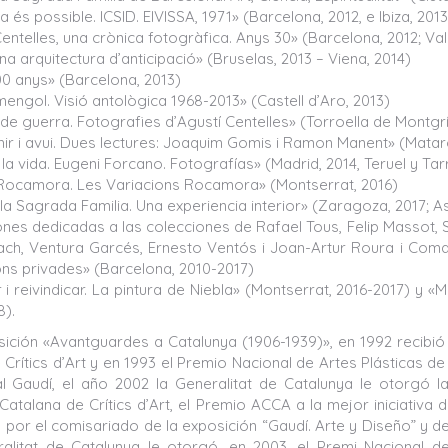
a és possible. ICSID. EIVISSA, 1971» (Barcelona, 2012, e Ibiza, 2013
entelles, una crònica fotogràfica. Anys 30» (Barcelona, 2012; Vall
na arquitectura d’anticipació» (Bruselas, 2013 – Viena, 2014)
00 anys» (Barcelona, 2013)
mengol. Visió antològica 1968-2013» (Castell d’Aro, 2013)
de guerra. Fotografies d’Agustí Centelles» (Torroella de Montgrí
hir i avui. Dues lectures: Joaquim Gomis i Ramon Manent» (Matar
la vida. Eugeni Forcano. Fotografías» (Madrid, 2014, Teruel y Tar
ocamora. Les Variacions Rocamora» (Montserrat, 2016)
la Sagrada Familia. Una experiencia interior» (Zaragoza, 2017; 
nes dedicadas a las colecciones de Rafael Tous, Felip Massot, Sis
ach, Ventura Garcés, Ernesto Ventós i Joan-Artur Roura i Comas,
ons privades» (Barcelona, 2010-2017)
 i reivindicar. La pintura de Niebla» (Montserrat, 2016-2017) y «M
8).
sición «Avantguardes a Catalunya (1906-1939)», en 1992 recibió
Crítics d’Art y en 1993 el Premio Nacional de Artes Plásticas de
al Gaudí, el año 2002 la Generalitat de Catalunya le otorgó 
Catalana de Crítics d’Art, el Premio ACCA a la mejor iniciativa 
y por el comisariado de la exposición “Gaudí. Arte y Diseño” y d
alitat de Catalunya le otorgó, en 2003, el Premi Nacional de