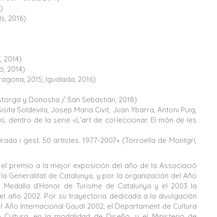
)
s, 2016)
, 2014)
ó, 2014)
ragona, 2015; Igualada, 2016)
Astorga y Donostia / San Sebastián, 2018)
ita Soldevila, Josep Maria Civit, Juan Ybarra, Antoni Puig,
 dentro de la serie «L’art de col·leccionar. El món de les
irada i gest. 50 artistes. 1977-2007» (Torroella de Montgrí,
 el premio a la mejor exposición del año de la Associació
 la Generalitat de Catalunya, y por la organización del Año
la Medalla d’Honor de Turisme de Catalunya y el 2003 la
del año 2002. Por su trayectoria dedicada a la divulgación
el Año Internacional Gaudí 2002, el Departament de Cultura
 Cultura, en la modalidad de Diseño, y el Ministerio de