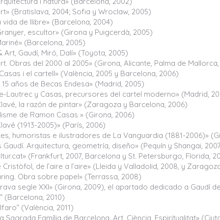
rquitectura i natura» (Barcelona, 2002)
t» (Bratislava, 2004; Sofia y Wroclaw, 2005)
a vida de llibre» (Barcelona, 2004)
ranyer, escultor» (Girona y Puigcerdà, 2005)
ariné» (Barcelona, 2005)
 Art, Gaudí, Miró, Dalí» (Toyota, 2005)
t. Obras del 2000 al 2005» (Girona, Alicante, Palma de Mallorca,
sas i el cartell» (València, 2005 y Barcelona, 2006)
s, 15 años de Becas Endesa» (Madrid, 2005)
e-Lautrec y Casas, precursores del cartel moderno» (Madrid, 20
Clavé, la razón de pintar» (Zaragoza y Barcelona, 2006)
ellisme de Ramon Casas » (Girona, 2006)
lavé (1913-2005)» (París, 2006)
tes, humoristas e ilustradores de La Vanguardia (1881-2006)» (G
Gaudí. Arquitectura, geometría, diseño» (Pequín y Shangai, 200
ltur.cat» (Frankfurt, 2007, Barcelona y St. Petersburgo, Florida, 2
Cristòfol, de l’aire a l’aire» (Lleida y Valladolid, 2008, y Zaragoz
aring. Obra sobre papel» (Terrassa, 2008)
rava segle XXI» (Girona, 2009), el apartado dedicado a Gaudí de
” (Barcelona, 2010)
Alfaro” (València, 2011)
a Sagrada Família de Barcelona. Art, Ciència, Espiritualitat» (Ciuta