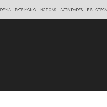
INICIO
LA ACADEMIA
PATRIMONIO
NOTICIAS
ACTIVIDADE
ADEMIA
PATRIMONIO
NOTICIAS
ACTIVIDADES
BIBLIOTECA