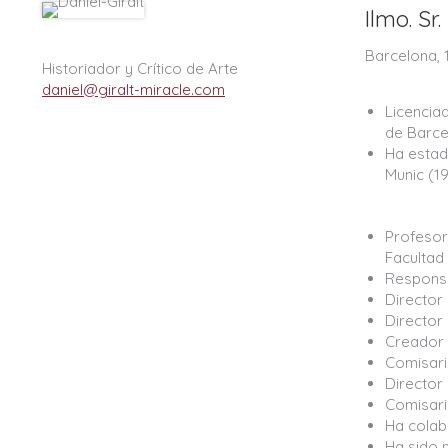
Ilmo. S
Barcelona, 
Historiador y Crítico de Arte
daniel@giralt-miracle.com
Licencia
de Barce
Ha estad
Munic (1
Profesor
Facultad 
Responsa
Director
Director
Creador 
Comisari
Director 
Comisari
Ha colab
Ha sido 