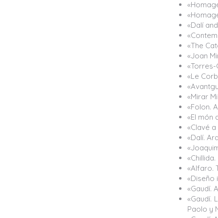
«Homage 
«Homage 
«Dalí and
«Contemp
«The Cat
«Joan Mi
«Torres-
«Le Corb
«Avantgu
«Mirar M
«Folon. 
«El món 
«Clavé a
«Dalí. Ar
«Joaquim
«Chillida
«Alfaro. 
«Diseño i
«Gaudí. A
«Gaudí. 
Paolo y 