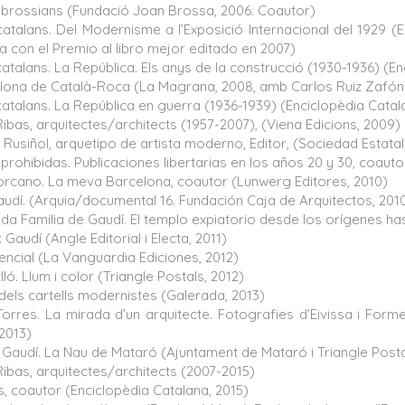
is brossians (Fundació Joan Brossa, 2006. Coautor)
 catalans. Del Modernisme a l’Exposició Internacional del 1929 (
a con el Premio al libro mejor editado en 2007)
catalans. La República. Els anys de la construcció (1930-1936) (E
lona de Català-Roca (La Magrana, 2008, amb Carlos Ruiz Zafón
catalans. La República en guerra (1936-1939) (Enciclopèdia Catal
ibas, arquitectes/architects (1957-2007), (Viena Edicions, 2009)
 Rusiñol, arquetipo de artista moderno, Editor, (Sociedad Estat
prohibidas. Publicaciones libertarias en los años 20 y 30, coauto
orcano. La meva Barcelona, coautor (Lunwerg Editores, 2010)
audí. (Arquia/documental 16. Fundación Caja de Arquitectos, 201
da Familia de Gaudí. El templo expiatorio desde los orígenes ha
Gaudí (Angle Editorial i Electa, 2011)
encial (La Vanguardia Ediciones, 2012)
ló. Llum i color (Triangle Postals, 2012)
dels cartells modernistes (Galerada, 2013)
rres. La mirada d’un arquitecte. Fotografies d’Eivissa i Forment
2013)
 Gaudí. La Nau de Mataró (Ajuntament de Mataró i Triangle Posta
ibas, arquitectes/architects (2007-2015)
, coautor (Enciclopèdia Catalana, 2015)