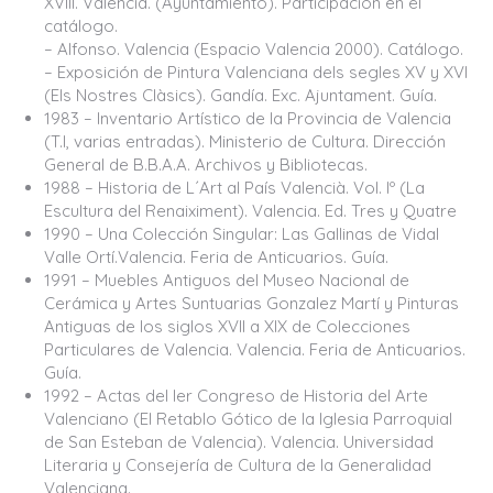
XVIII. Valencia. (Ayuntamiento). Participación en el
catálogo.
– Alfonso. Valencia (Espacio Valencia 2000). Catálogo.
– Exposición de Pintura Valenciana dels segles XV y XVI
(Els Nostres Clàsics). Gandía. Exc. Ajuntament. Guía.
1983 – Inventario Artístico de la Provincia de Valencia
(T.I, varias entradas). Ministerio de Cultura. Dirección
General de B.B.A.A. Archivos y Bibliotecas.
1988 – Historia de L´Art al País Valencià. Vol. Iº (La
Escultura del Renaiximent). Valencia. Ed. Tres y Quatre
1990 – Una Colección Singular: Las Gallinas de Vidal
Valle Ortí.Valencia. Feria de Anticuarios. Guía.
1991 – Muebles Antiguos del Museo Nacional de
Cerámica y Artes Suntuarias Gonzalez Martí y Pinturas
Antiguas de los siglos XVII a XIX de Colecciones
Particulares de Valencia. Valencia. Feria de Anticuarios.
Guía.
1992 – Actas del Ier Congreso de Historia del Arte
Valenciano (El Retablo Gótico de la Iglesia Parroquial
de San Esteban de Valencia). Valencia. Universidad
Literaria y Consejería de Cultura de la Generalidad
Valenciana.