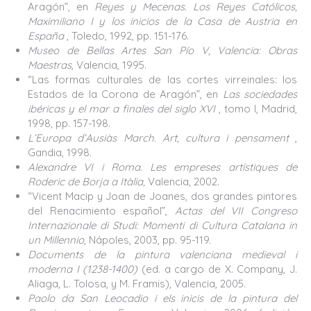
Aragón”, en
Reyes y Mecenas. Los Reyes Católicos,
Maximiliano I y los inicios de la Casa de Austria en
España
, Toledo, 1992, pp. 151-176.
Museo de Bellas Artes San Pío V, Valencia: Obras
Maestras
, Valencia, 1995.
“Las formas culturales de las cortes virreinales: los
Estados de la Corona de Aragón”, en
Las sociedades
ibéricas y el mar a finales del siglo XVI
, tomo I, Madrid,
1998, pp. 157-198.
L’Europa d’Ausiàs March. Art, cultura i pensament
,
Gandia, 1998.
Alexandre VI i Roma. Les empreses artístiques de
Roderic de Borja a Itàlia,
Valencia, 2002.
“Vicent Macip y Joan de Joanes, dos grandes pintores
del Renacimiento español”,
Actas del VII Congreso
Internazionale di Studi: Momenti di Cultura Catalana in
un Millennio
, Nápoles, 2003, pp. 95-119.
Documents de la pintura valenciana medieval i
moderna I (1238-1400)
(ed. a cargo de X. Company, J.
Aliaga, L. Tolosa, y M. Framis), Valencia, 2005.
Paolo da San Leocadio i els inicis de la pintura del