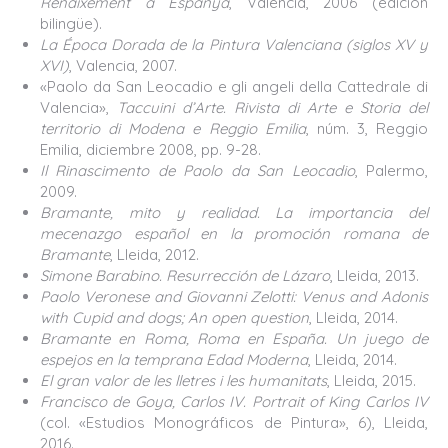
Renaixement a Espanya
, Valencia, 2006 (edición
bilingüe).
La Época Dorada de la Pintura Valenciana (siglos XV y
XVI)
, Valencia, 2007.
«Paolo da San Leocadio e gli angeli della Cattedrale di
Valencia»,
Taccuini d’Arte. Rivista di Arte e Storia del
territorio di Modena e Reggio Emilia
, núm. 3, Reggio
Emilia, diciembre 2008, pp. 9-28.
Il Rinascimento de Paolo da San Leocadio
, Palermo,
2009.
Bramante, mito y realidad. La importancia del
mecenazgo español en la promoción romana de
Bramante
, Lleida, 2012.
Simone Barabino. Resurrección de Lázaro
, Lleida, 2013.
Paolo Veronese and Giovanni Zelotti: Venus and Adonis
with Cupid and dogs
;
An open question
, Lleida, 2014.
Bramante en Roma, Roma en España. Un juego de
espejos en la temprana Edad Moderna
, Lleida, 2014.
El gran valor de les lletres i les humanitats
, Lleida, 2015.
Francisco de Goya, Carlos IV. Portrait of King Carlos IV
(col. «Estudios Monográficos de Pintura», 6), Lleida,
2016.