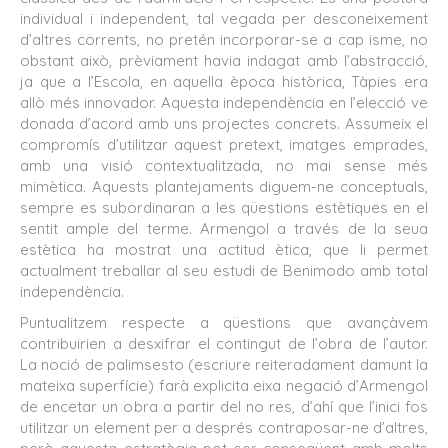
individual i independent, tal vegada per desconeixement
d’altres corrents, no pretén incorporar-se a cap isme, no
obstant això, prèviament havia indagat amb l’abstracció,
ja que a l’Escola, en aquella època històrica, Tàpies era
allò més innovador. Aquesta independència en l’elecció ve
donada d’acord amb uns projectes concrets. Assumeix el
compromís d’utilitzar aquest pretext, imatges emprades,
amb una visió contextualitzada, no mai sense més
mimètica. Aquests plantejaments diguem-ne conceptuals,
sempre es subordinaran a les qüestions estètiques en el
sentit ample del terme. Armengol a través de la seua
estètica ha mostrat una actitud ètica, que li permet
actualment treballar al seu estudi de Benimodo amb total
independència.
Puntualitzem respecte a qüestions que avançàvem
contribuirien a desxifrar el contingut de l’obra de l’autor.
La noció de palimsesto (escriure reiteradament damunt la
mateixa superfície) farà explicita eixa negació d’Armengol
de encetar un obra a partir del no res, d’ahí que l’inici fos
utilitzar un element per a després contraposar-ne d’altres,