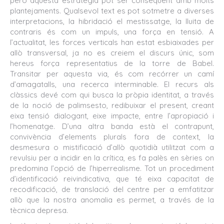
però aquesta estratègia pot ser conseqüent amb molts
plantejaments. Qualsevol text es pot sotmetre a diverses
interpretacions, la hibridació el mestissatge, la lluita de
contraris és com un impuls, una força en tensió. A
l’actualitat, les forces verticals han estat esbiaixades per
allò transversal, ja no es creiem el discurs únic, som
hereus força representatius de la torre de Babel.
Transitar per aquesta via, és com recórrer un camí
d’amagatalls, una recerca interminable. El recurs als
clàssics devé com qui busca la pròpia identitat, a través
de la noció de palimsesto, redibuixar el present, creant
eixa tensió dialogant, eixe impacte, entre l’apropiació i
l’homenatge. D’una altra banda està el contrapunt,
convivència d’elements plurals fora de context, la
desmesura o mistificació d’allò quotidià utilitzat com a
revulsiu per a incidir en la crítica, es fa palès en sèries on
predomina l’opció de l’hiperrealisme. Tot un procediment
d’identificació reivindicativa, que té eixa capacitat de
recodificació, de translació del centre per a emfatitzar
allò que la nostra anomalia es permet, a través de la
tècnica depresa.