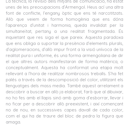
La tècnica, la revisió dels mitjans de comunicació, ha estat
unes de les preocupacions d’Armengol. Heus ací una altra
font de conflicte, l’engany òptic que ens té narcotitzats.
Allò que veiem de forma homogènia que ens dóna
l’aparença d’unitat i harmonia, queda invalidat per la
simultaneïtat, pertany a una realitat fragmentada. És
inquietant que res siga el que pareix. Aquesta paradoxa
que ens obliga a suportar la presència d’elements plurals,
d’aglomeracions, d’allò impur front a la visió unívoca de la
realitat pura i uniforme, és una forma armengoliana de dir
el que altres autors manifestaran de forma matèrica, o
conceptualment. Aquesta ha conformat una etapa molt
rellevant a l’hora de realitzar nombrosos treballs. S’ha fet
palés a través de la descomposició del color, utilitzant els
llenguatges dels mass media. També aquest arrelament a
descobrir a buscar en allò ja elaborat, farà que al dibuixar,
no ho fes amb el llapis sinó amb goma d’esborrar, llevar i
no ficar per a descobrir allò preexistent, i així començant
no de nou, en successives capes davall de cada color,
com el qui ha de traure del bloc de pedra la figura que
amaga.