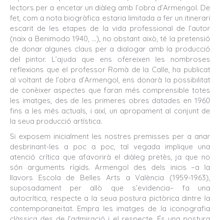
lectors per a encetar un diàleg amb l’obra d’Armengol. De
fet, com a nota biogràfica estaria limitada a fer un itinerari
escarit de les etapes de la vida professional de l’autor
(naix a Benimodo 1940, …), no obstant això, té la pretensió
de donar algunes claus per a dialogar amb la producció
del pintor. L’ajuda que ens ofereixen les nombroses
reflexions que el professor Romà de la Calle, ha publicat
al voltant de l’obra d’Armengol, ens donarà la possibilitat
de conèixer aspectes que faran més comprensible totes
les imatges, des de les primeres obres datades en 1960
fins a les més actuals, i així, un apropament al conjunt de
la seua producció artística.
Si exposem inicialment les nostres premisses per a anar
desbrinant-les a poc a poc, tal vegada implique una
atenció crítica que afavorirà el diàleg pretès, ja que no
són arguments rígids. Armengol des dels inicis –a la
llavors Escola de Belles Arts a València (1959-1963),
suposadament per allò que s’evidencia– fa una
autocrítica, respecte a la seua postura pictòrica dintre la
contemporaneïtat. Empra les imatges de la iconografia
clàssica des de l’admiració i el respecte. És una postura