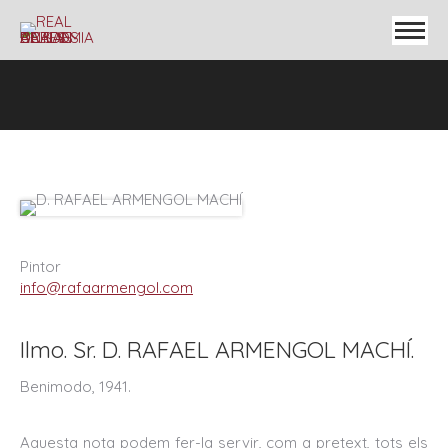
Pintor
info@rafaarmengol.com
Ilmo. Sr. D. RAFAEL ARMENGOL MACHÍ.
Benimodo, 1941.
Aquesta nota podem fer-la servir, com a pretext, tots els