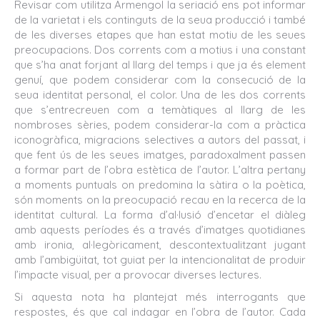
Revisar com utilitza Armengol la seriació ens pot informar
de la varietat i els continguts de la seua producció i també
de les diverses etapes que han estat motiu de les seues
preocupacions. Dos corrents com a motius i una constant
que s’ha anat forjant al llarg del temps i que ja és element
genuí, que podem considerar com la consecució de la
seua identitat personal, el color. Una de les dos corrents
que s’entrecreuen com a temàtiques al llarg de les
nombroses sèries, podem considerar-la com a pràctica
iconogràfica, migracions selectives a autors del passat, i
que fent ús de les seues imatges, paradoxalment passen
a formar part de l’obra estètica de l’autor. L’altra pertany
a moments puntuals on predomina la sàtira o la poètica,
són moments on la preocupació recau en la recerca de la
identitat cultural. La forma d’al·lusió d’encetar el diàleg
amb aquests períodes és a través d’imatges quotidianes
amb ironia, al·legòricament, descontextualitzant jugant
amb l’ambigüitat, tot guiat per la intencionalitat de produir
l’impacte visual, per a provocar diverses lectures.
Si aquesta nota ha plantejat més interrogants que
respostes, és que cal indagar en l’obra de l’autor. Cada