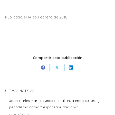
Publicado el 14 de Febrero de 2018
Compartir esta publicación
Share
Share
Share
on
on
on
Facebook
X
LinkedIn
ÚLTIMAS NOTICIAS
Joan-Carles Martí reivindica la alianza entre cultura y
periodismo como “responsabilidad civil”
08/07/2026