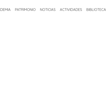
INICIO
LA ACADEMIA
PATRIMONIO
NOTICIAS
ACTIVIDADE
ADEMIA
PATRIMONIO
NOTICIAS
ACTIVIDADES
BIBLIOTECA