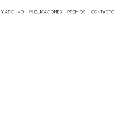
S
BIBLIOTECA Y ARCHIVO
PUBLICACIONES
PREMIOS
 Y ARCHIVO
PUBLICACIONES
PREMIOS
CONTACTO
CONTACTO