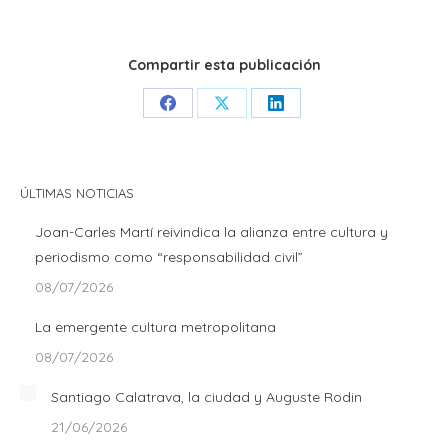
Compartir esta publicación
Share
Share
Share
on
on
on
Facebook
X
LinkedIn
ÚLTIMAS NOTICIAS
Joan-Carles Martí reivindica la alianza entre cultura y
periodismo como “responsabilidad civil”
08/07/2026
La emergente cultura metropolitana
08/07/2026
Santiago Calatrava, la ciudad y Auguste Rodin
21/06/2026