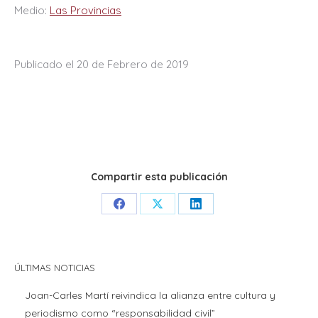
Medio:
Las Provincias
Publicado el 20 de Febrero de 2019
Compartir esta publicación
Share
Share
Share
on
on
on
Facebook
X
LinkedIn
ÚLTIMAS NOTICIAS
Joan-Carles Martí reivindica la alianza entre cultura y
periodismo como “responsabilidad civil”