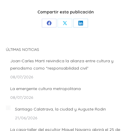
Compartir esta publicación
Share
Share
Share
on
on
on
Facebook
X
LinkedIn
ÚLTIMAS NOTICIAS
Joan-Carles Martí reivindica la alianza entre cultura y
periodismo como “responsabilidad civil”
08/07/2026
La emergente cultura metropolitana
08/07/2026
Santiago Calatrava, la ciudad y Auguste Rodin
21/06/2026
La casa-taller del escultor Miquel Navarro abrirá el 25 de