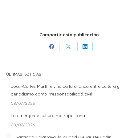
Compartir esta publicación
Share
Share
Share
on
on
on
Facebook
X
LinkedIn
ÚLTIMAS NOTICIAS
Joan-Carles Martí reivindica la alianza entre cultura y
periodismo como “responsabilidad civil”
08/07/2026
La emergente cultura metropolitana
08/07/2026
Santiago Calatrava, la ciudad y Auguste Rodin