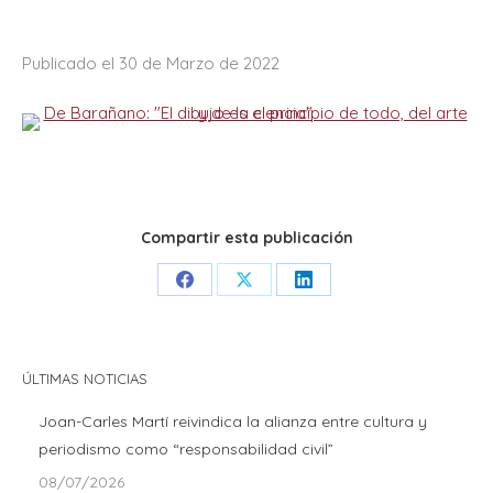
Publicado el 30 de Marzo de 2022
Compartir esta publicación
Share
Share
Share
on
on
on
Facebook
X
LinkedIn
ÚLTIMAS NOTICIAS
Joan-Carles Martí reivindica la alianza entre cultura y
periodismo como “responsabilidad civil”
08/07/2026