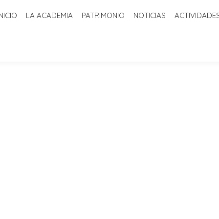
INICIO
LA ACADEMIA
PATRIMONIO
NOTICIAS
ACTIVIDADE
ADEMIA
PATRIMONIO
NOTICIAS
ACTIVIDADES
BIBLIOTECA