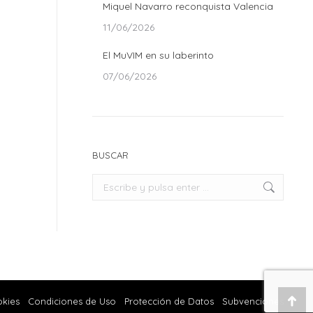
Miquel Navarro reconquista Valencia
11/06/2026
El MuVIM en su laberinto
07/06/2026
BUSCAR
Buscar:
okies
Condiciones de Uso
Protección de Datos
Subvenciones
Ir