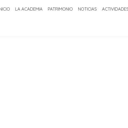
INICIO
LA ACADEMIA
PATRIMONIO
NOTICIAS
ACTIVIDADE
ADEMIA
PATRIMONIO
NOTICIAS
ACTIVIDADES
BIBLIOTECA