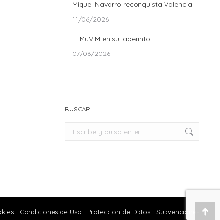
Miquel Navarro reconquista Valencia
11/06/2026
El MuVIM en su laberinto
07/06/2026
BUSCAR
Buscar:
okies
Condiciones de Uso
Protección de Datos
Subvenciones
Ir