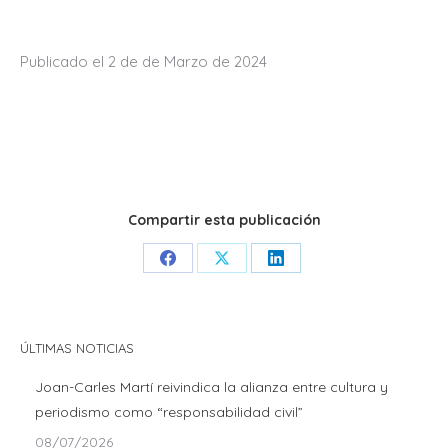
Publicado el 2 de de Marzo de 2024
Compartir esta publicación
Share
Share
Share
on
on
on
Facebook
X
LinkedIn
ÚLTIMAS NOTICIAS
Joan-Carles Martí reivindica la alianza entre cultura y
periodismo como “responsabilidad civil”
08/07/2026