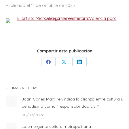
Publicado el 11 de octubre de 2025
Compartir esta publicación
Share
Share
Share
on
on
on
Facebook
X
LinkedIn
ÚLTIMAS NOTICIAS
Joan-Carles Martí reivindica la alianza entre cultura y
periodismo como “responsabilidad civil”
08/07/2026
La emergente cultura metropolitana