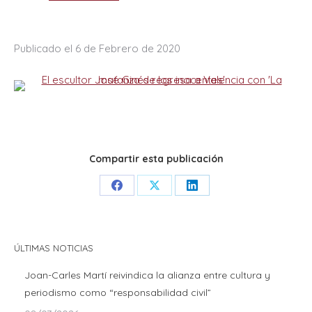
Publicado el 6 de Febrero de 2020
Compartir esta publicación
Share
Share
Share
on
on
on
Facebook
X
LinkedIn
ÚLTIMAS NOTICIAS
Joan-Carles Martí reivindica la alianza entre cultura y
periodismo como “responsabilidad civil”