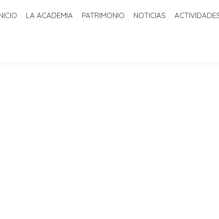
INICIO
LA ACADEMIA
PATRIMONIO
NOTICIAS
ACTIVIDADE
ADEMIA
PATRIMONIO
NOTICIAS
ACTIVIDADES
BIBLIOTECA