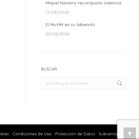
Miquel Navarro reconquista Valencia
11/06/2026
El MuVIM en su laberinto
07/06/2026
BUSCAR
Buscar:
okies
Condiciones de Uso
Protección de Datos
Subvenciones
Ir