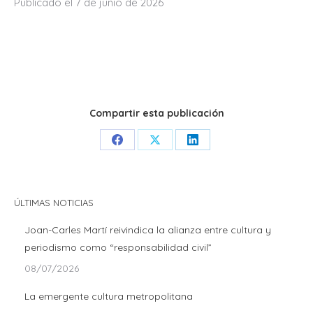
Publicado el 7 de junio de 2026
Compartir esta publicación
Share
Share
Share
on
on
on
Facebook
X
LinkedIn
ÚLTIMAS NOTICIAS
Joan-Carles Martí reivindica la alianza entre cultura y
periodismo como “responsabilidad civil”
08/07/2026
La emergente cultura metropolitana