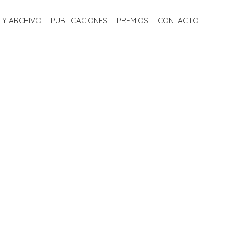
S
BIBLIOTECA Y ARCHIVO
PUBLICACIONES
PREMIOS
 Y ARCHIVO
PUBLICACIONES
PREMIOS
CONTACTO
CONTACTO