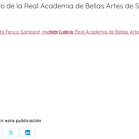
o de la Real Academia de Bellas Artes de 
r esta publicación
are
Share
Share