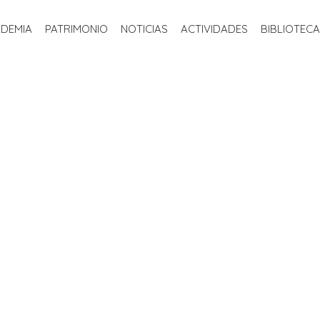
INICIO
LA ACADEMIA
PATRIMONIO
NOTICIAS
ACTIVIDADE
ADEMIA
PATRIMONIO
NOTICIAS
ACTIVIDADES
BIBLIOTECA