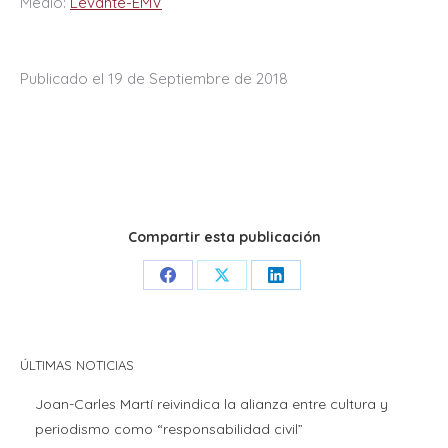
Medio:
Levante-EMV
Publicado el 19 de Septiembre de 2018
Compartir esta publicación
Share
Share
Share
on
on
on
Facebook
X
LinkedIn
ÚLTIMAS NOTICIAS
Joan-Carles Martí reivindica la alianza entre cultura y
periodismo como “responsabilidad civil”