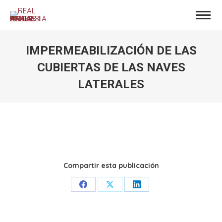
IMPERMEABILIZACIÓN DE LAS
CUBIERTAS DE LAS NAVES
LATERALES
Estás aquí:
Compartir esta publicación
Share
Share
Share
on
on
on
Facebook
X
LinkedIn