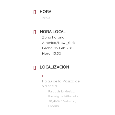
HORA
19:30
HORA LOCAL
Zona horaria:
America/New_York
Fecha:
15 Feb 2018
Hora:
13:30
LOCALIZACIÓN
Palau de la Música de
Valencia
Palau de la Música,
Passeig de l'Albereda,
30, 46023 Valencia,
España