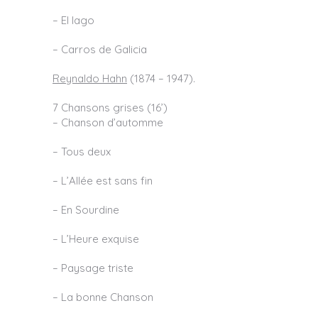
– El lago
– Carros de Galicia
Reynaldo Hahn
(1874 – 1947).
7 Chansons grises (16’)
– Chanson d’automme
– Tous deux
– L’Allée est sans fin
– En Sourdine
– L’Heure exquise
– Paysage triste
– La bonne Chanson