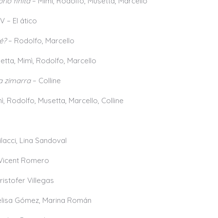
io finita
– Mimì, Rodolfo, Musetta, Marcello
 – El ático
é?
– Rodolfo, Marcello
tta, Mimì, Rodolfo, Marcello
a zimarra
– Colline
̀, Rodolfo, Musetta, Marcello, Colline
ilacci, Lina Sandoval
Vicent Romero
istofer Villegas
elisa Gómez, Marina Román