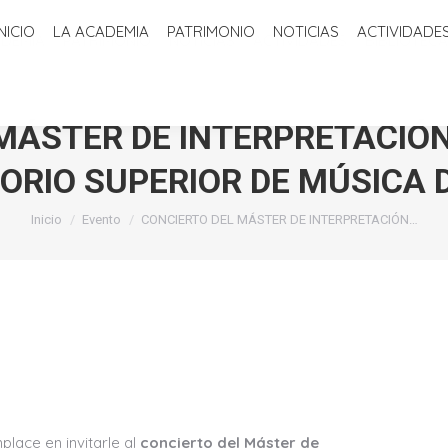
INICIO
LA ACADEMIA
PATRIMONIO
NOTICIAS
ACTIVIDADE
ADEMIA
PATRIMONIO
NOTICIAS
ACTIVIDADES
BIBLIOTECA
MÁSTER DE INTERPRETACIÓN
RIO SUPERIOR DE MÚSICA 
Estás aquí:
Inicio
Evento
CONCIERTO DEL MÁSTER DE INTERPRETACIÓN…
lace en invitarle al
concierto del Máster de