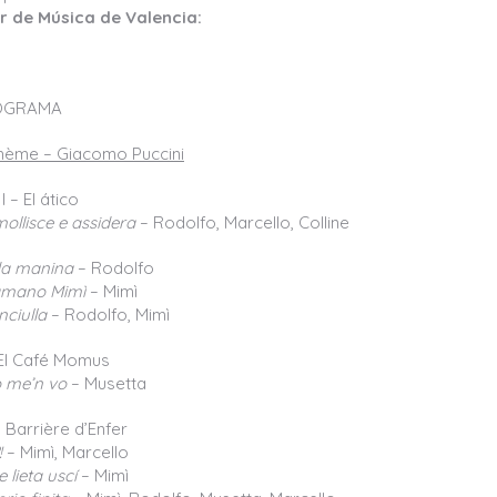
or de Música de Valencia:
OGRAMA
hème – Giacomo Puccini
 – El ático
llisce e assidera
– Rodolfo, Marcello, Colline
da manina
– Rodolfo
amano Mimì
– Mimì
ciulla
– Rodolfo, Mimì
El Café Momus
 me’n vo
– Musetta
 Barrière d’Enfer
!
– Mimì, Marcello
 lieta uscí
– Mimì