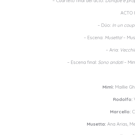
– Cuarteto final del acto:
Dunque è propr
ACTO IV
– Dúo:
In un coup
– Escena:
Musetta!
– Muse
– Aria:
Vecchi
– Escena final:
Sono andati
– Mimi
Mimì:
Maillie Gh
Rodolfo:
Marcello:
Cr
Musetta:
Ana Arias, M