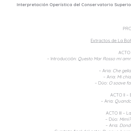
Interpretación Operística del Conservatorio Superi
PR
Extractos de La Bo
ACTO I
– Introducción:
Questo Mar Rosso mi ammo
– Aria:
Che geli
– Aria:
Mi chi
– Dúo:
O soave fan
ACTO II – 
– Aria:
Quando
ACTO III – La
– Dúo:
Mimì?
– Aria:
Donde