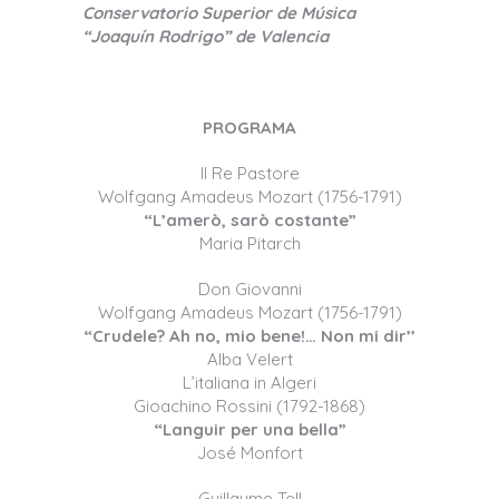
Conservatorio Superior de Música
“Joaquín Rodrigo
” de Valencia
PROGRAMA
Il Re Pastore
Wolfgang Amadeus Mozart (1756-1791)
“L’amerò, sarò costante”
Maria Pitarch
Don Giovanni
Wolfgang Amadeus Mozart (1756-1791)
“Crudele? Ah no, mio bene!… Non mi dir’’
Alba Velert
L’italiana in Algeri
Gioachino Rossini (1792-1868)
“Languir per una bella”
José Monfort
Guillaume Tell