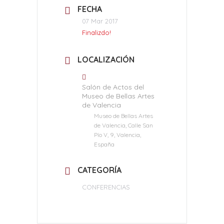
FECHA
07 Mar 2017
Finalizdo!
LOCALIZACIÓN
Salón de Actos del
Museo de Bellas Artes
de Valencia
Museo de Bellas Artes
de Valencia, Calle San
Pío V, 9, Valencia,
España
CATEGORÍA
CONFERENCIAS