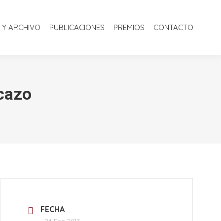
S
BIBLIOTECA Y ARCHIVO
PUBLICACIONES
PREMIOS
 Y ARCHIVO
PUBLICACIONES
PREMIOS
CONTACTO
CONTACTO
icazo
FECHA
24 Ene 2017