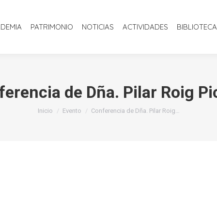
INICIO
LA ACADEMIA
PATRIMONIO
NOTICIAS
ACTIVIDADE
ADEMIA
PATRIMONIO
NOTICIAS
ACTIVIDADES
BIBLIOTECA
erencia de Dña. Pilar Roig P
Estás aquí:
Inicio
Evento
Conferencia de Dña. Pilar Roig…