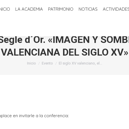
INICIO
LA ACADEMIA
PATRIMONIO
NOTICIAS
ACTIVIDADE
ADEMIA
PATRIMONIO
NOTICIAS
ACTIVIDADES
BIBLIOTECA
 el Segle d´Or. «IMAGEN Y S
VALENCIANA DEL SIGLO XV»
Estás aquí:
Inicio
Evento
El siglo XV valenciano, el…
ace en invitarle a la conferencia: