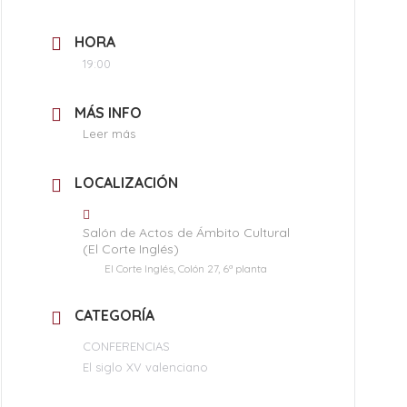
HORA
19:00
MÁS INFO
Leer más
LOCALIZACIÓN
Salón de Actos de Ámbito Cultural
(El Corte Inglés)
El Corte Inglés, Colón 27, 6ª planta
CATEGORÍA
CONFERENCIAS
El siglo XV valenciano