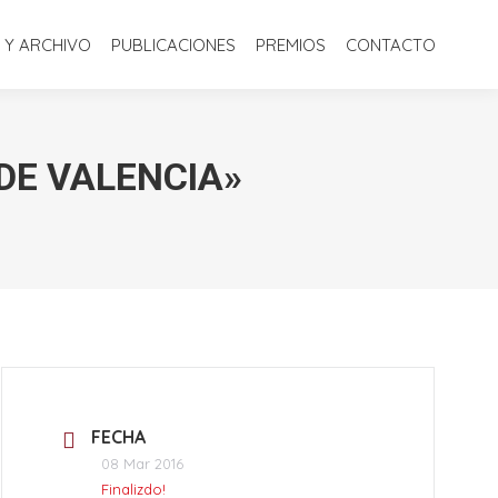
S
BIBLIOTECA Y ARCHIVO
PUBLICACIONES
PREMIOS
 Y ARCHIVO
PUBLICACIONES
PREMIOS
CONTACTO
CONTACTO
 DE VALENCIA»
FECHA
08 Mar 2016
Finalizdo!