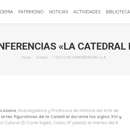
INICIO
LA ACADEMIA
PATRIMONIO
NOTICIAS
ACTIVIDADE
ADEMIA
PATRIMONIO
NOTICIAS
ACTIVIDADES
BIBLIOTECA
ONFERENCIAS «LA CATEDRAL
Estás aquí:
Inicio
Evento
I CICLO DE CONFERENCIAS «LA…
 Lozano
, Investigadora y Profesora de Historia del Arte de
 artes figurativas de la Catedral durante los siglos XVI y
 Cultural (El Corte Inglés, Colón, 6ª planta) el martes día 8