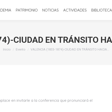
INICIO
LA ACADEMIA
PATRIMONIO
NOTICIAS
ACTIVIDADE
ADEMIA
PATRIMONIO
NOTICIAS
ACTIVIDADES
BIBLIOTECA
74)-CIUDAD EN TRÁNSITO H
Estás aquí:
Inicio
Evento
VALENCIA (1833-1874)-CIUDAD EN TRÁNSITO HACIA…
lace en invitarle a la conferencia que pronunciará el