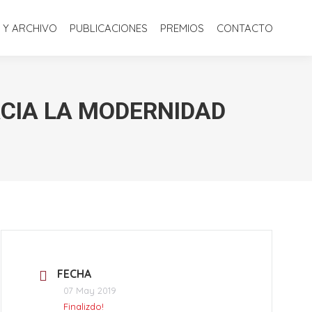
S
BIBLIOTECA Y ARCHIVO
PUBLICACIONES
PREMIOS
 Y ARCHIVO
PUBLICACIONES
PREMIOS
CONTACTO
CONTACTO
ACIA LA MODERNIDAD
FECHA
07 May 2019
Finalizdo!