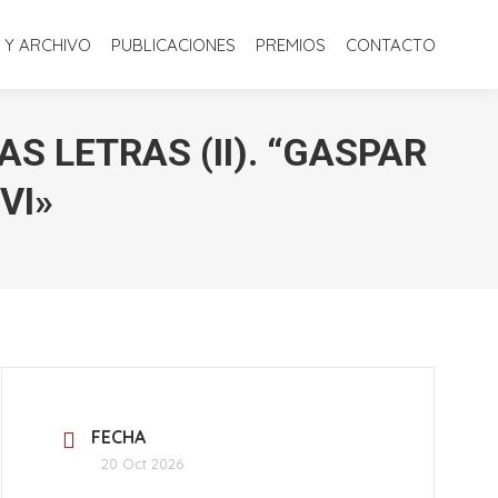
S
BIBLIOTECA Y ARCHIVO
PUBLICACIONES
PREMIOS
 Y ARCHIVO
PUBLICACIONES
PREMIOS
CONTACTO
CONTACTO
S LETRAS (II). “GASPAR
VI»
FECHA
20 Oct 2026