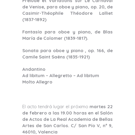
Prélude et Variations sur Le Carnaval
de Venise, para oboe y piano, op. 20, de
Casimir-Théophile Théodore Lalliet
(1837-1892)
Fantasía para oboe y piano, de Blas
María de Colomer (1839-1817).
Sonata para oboe y piano , op. 166, de
Camile Saint Saëns (1835-1921)
Andantino
Ad libitum – Allegretto – Ad libitum
Molto Allegro
El acto tendrá lugar el próximo
martes 22
de febrero a las 19.00 horas en el Salón
de Actos de La Real Academia de Bellas
Artes de San Carlos. C/ San Pío V, nº 9,
46010, Valencia