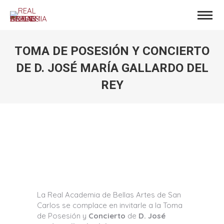
TOMA DE POSESIÓN Y CONCIERTO
DE D. JOSÉ MARÍA GALLARDO DEL
REY
Estás aquí:
La Real Academia de Bellas Artes de San
Carlos se complace en invitarle a la Toma
de Posesión y
Concierto
de
D. José