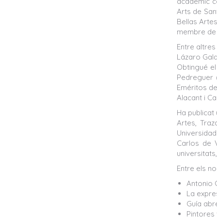
acadèmic co
Arts de San
Bellas Artes
membre de l
Entre altres
Lázaro Galdi
Obtingué el
Pedreguer (
Eméritos de
Alacant i Ca
Ha publicat
Artes, Tra
Universidad
Carlos de V
universitats
Entre els n
Antonio G
La expre
Guía abr
Pintores 