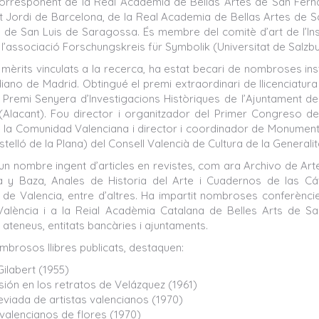
rresponent de la Real Academia de Bellas Artes de San Ferna
t Jordi de Barcelona, de la Real Academia de Bellas Artes de Sa
 de San Luis de Saragossa. És membre del comitè d’art de l’Institu
’associació Forschungskreis für Symbolik (Universitat de Salzbur
 mèrits vinculats a la recerca, ha estat becari de nombroses ins
ano de Madrid. Obtingué el premi extraordinari de llicenciatura 
 Premi Senyera d’Investigacions Històriques de l’Ajuntament de V
Alacant). Fou director i organitzador del Primer Congreso d
 la Comunidad Valenciana i director i coordinador de Monumen
stelló de la Plana) del Consell Valencià de Cultura de la Generali
 un nombre ingent d’articles en revistes, com ara Archivo de Art
za y Baza, Anales de Historia del Arte i Cuadernos de las C
 de Valencia, entre d’altres. Ha impartit nombroses conferènci
alència i a la Reial Acadèmia Catalana de Belles Arts de Sa
, ateneus, entitats bancàries i ajuntaments.
ombrosos llibres publicats, destaquen:
ilabert (1955)
sión en los retratos de Velázquez (1961)
eviada de artistas valencianos (1970)
valencianos de flores (1970)