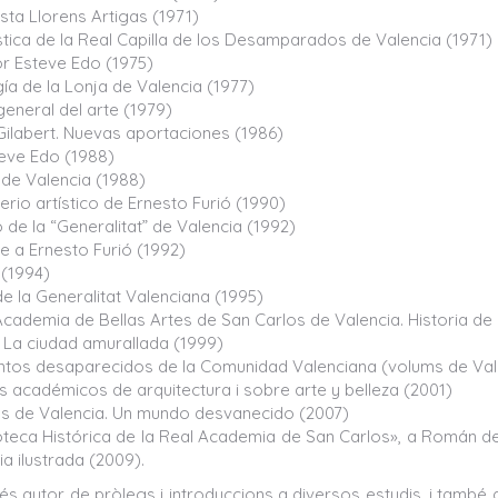
sta Llorens Artigas (1971)
stica de la Real Capilla de los Desamparados de Valencia (1971)
or Esteve Edo (1975)
ía de la Lonja de Valencia (1977)
general del arte (1979)
Gilabert. Nuevas aportaciones (1986)
eve Edo (1988)
 de Valencia (1988)
erio artístico de Ernesto Furió (1990)
o de la “Generalitat” de Valencia (1992)
 a Ernesto Furió (1992)
 (1994)
de la Generalitat Valenciana (1995)
cademia de Bellas Artes de San Carlos de Valencia. Historia de u
. La ciudad amurallada (1999)
os desaparecidos de la Comunidad Valenciana (volums de Valèn
s académicos de arquitectura i sobre arte y belleza (2001)
os de Valencia. Un mundo desvanecido (2007)
ioteca Histórica de la Real Academia de San Carlos», a Román de
ia ilustrada (2009).
tor de pròlegs i introduccions a diversos estudis, i també de