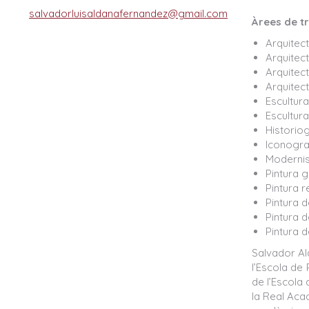
salvadorluisaldanafernandez@gmail.com
Àrees de tr
Arquitec
Arquitec
Arquitect
Arquitect
Escultura
Escultura
Historiog
Iconogra
Moderni
Pintura g
Pintura r
Pintura d
Pintura d
Pintura d
Salvador Ald
l’Escola de 
de l’Escola 
la Real Aca