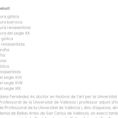
eball:
tura gòtica
tura barroca
ura renaixentista
ura del segle XX
 gòtica
 renaixentista
rafia
fia
sme
òtica
enaixentista
el segle XVII
el segle XVIII
el segle XIX.
ana Fernández és doctor en història de l’art per la Universitat de
Professorat de la Universitat de València i professor adjunt d’hi
de Professorat de la Universitat de València i, dins d’aquesta, di
demia de Bellas Artes de San Carlos de València, on exercí també