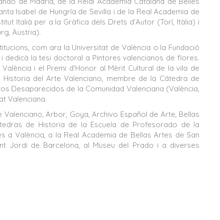
ndo de Madrid, de la Reial Acadèmia Catalana de Belles
nta Isabel de Hungría de Sevilla i de la Real Academia de
t Italià per a la Gràfica dels Drets d’Autor (Torí, Itàlia) i
g, Àustria).
titucions, com ara la Universitat de València o la Fundació
i dedicà la tesi doctoral a Pintores valencianos de flores.
alència i el Premi d’Honor al Mèrit Cultural de la vila de
e Historia del Arte Valenciano, membre de la Cátedra de
tos Desaparecidos de la Comunidad Valenciana (València,
tat Valenciana.
e Valenciano, Arbor, Goya, Archivo Español de Arte, Bellas
átedras de Historia de la Escuela de Profesorado de la
es a València, a la Real Academia de Bellas Artes de San
nt Jordi de Barcelona, al Museu del Prado i a diverses