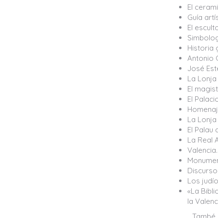
El cerami
Guía artí
El escult
Simbolog
Historia 
Antonio 
José Est
La Lonja
El magist
El Palaci
Homenaje
La Lonja
El Palau 
La Real A
Valencia
Monument
Discurso
Los judí
«La Bibl
la Valenc
També és au