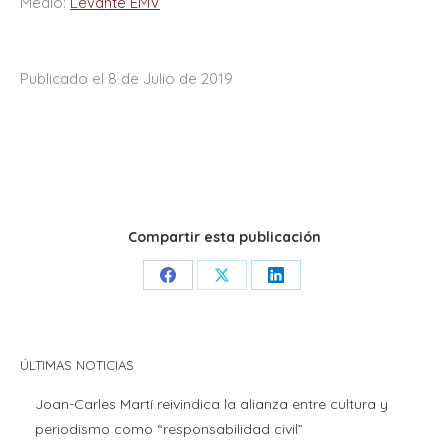
Medio:
Levante EMV
Publicado el 8 de Julio de 2019
Compartir esta publicación
Share
Share
Share
on
on
on
Facebook
X
LinkedIn
ÚLTIMAS NOTICIAS
Joan-Carles Martí reivindica la alianza entre cultura y
periodismo como “responsabilidad civil”