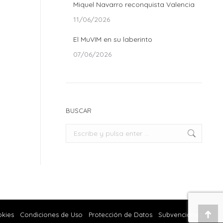
Miquel Navarro reconquista Valencia
11/06/2026
El MuVIM en su laberinto
07/06/2026
BUSCAR
Buscar:
okies
Condiciones de Uso
Protección de Datos
Subvenciones
Ir