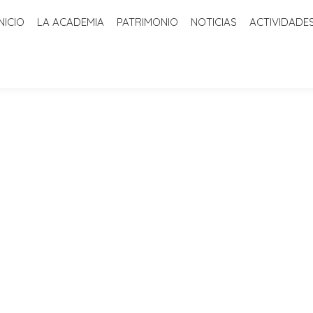
INICIO
LA ACADEMIA
PATRIMONIO
NOTICIAS
ACTIVIDADE
ADEMIA
PATRIMONIO
NOTICIAS
ACTIVIDADES
BIBLIOTECA