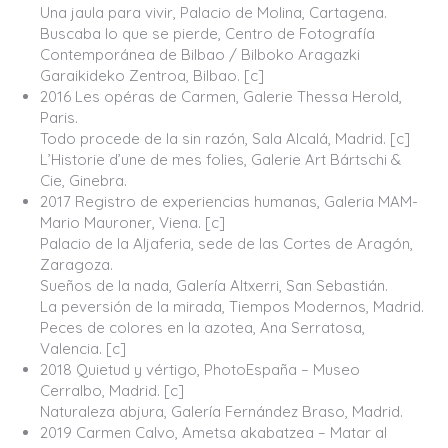
Una jaula para vivir, Palacio de Molina, Cartagena.
Buscaba lo que se pierde, Centro de Fotografía
Contemporánea de Bilbao / Bilboko Aragazki
Garaikideko Zentroa, Bilbao. [c]
2016 Les opéras de Carmen, Galerie Thessa Herold,
Paris.
Todo procede de la sin razón, Sala Alcalá, Madrid. [c]
L’Historie d’une de mes folies, Galerie Art Bártschi &
Cie, Ginebra.
2017 Registro de experiencias humanas, Galeria MAM-
Mario Mauroner, Viena. [c]
Palacio de la Aljaferia, sede de las Cortes de Aragón,
Zaragoza.
Sueños de la nada, Galería Altxerri, San Sebastián.
La peversión de la mirada, Tiempos Modernos, Madrid.
Peces de colores en la azotea, Ana Serratosa,
Valencia. [c]
2018 Quietud y vértigo, PhotoEspaña – Museo
Cerralbo, Madrid. [c]
Naturaleza abjura, Galería Fernández Braso, Madrid.
2019 Carmen Calvo, Ametsa akabatzea – Matar al