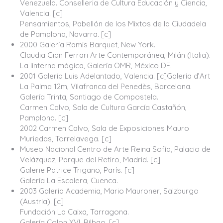
Venezuela. Conselleria de Cultura Educación y Ciencia,
Valencia. [c]
Pensamientos, Pabellón de los Mixtos de la Ciudadela
de Pamplona, Navarra. [c]
2000 Galería Ramis Barquet, New York.
Claudia Gian Ferrari Arte Contemporánea, Milán (Italia).
La linterna mágica, Galería OMR, México DF.
2001 Galería Luis Adelantado, Valencia. [c]Galería d’Art
La Palma 12m, Vilafranca del Penedès, Barcelona.
Galería Trinta, Santiago de Compostela.
Carmen Calvo, Sala de Cultura García Castañón,
Pamplona. [c]
2002 Carmen Calvo, Sala de Exposiciones Mauro
Muriedas, Torrelavega. [c]
Museo Nacional Centro de Arte Reina Sofía, Palacio de
Velázquez, Parque del Retiro, Madrid. [c]
Galerie Patrice Trigano, París. [c]
Galería La Escalera, Cuenca.
2003 Galería Academia, Mario Mauroner, Salzburgo
(Austria). [c]
Fundación La Caixa, Tarragona.
Galería Colon XVI, Bilbao. [c]