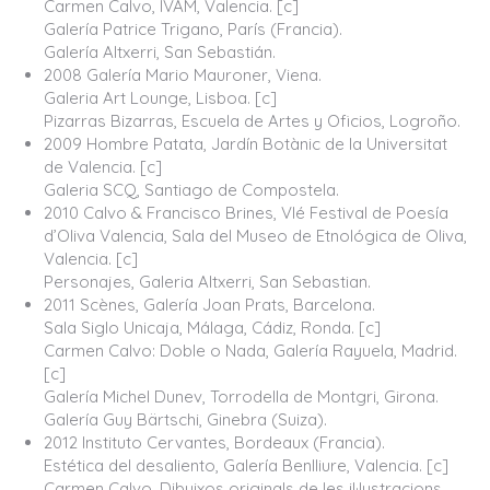
Carmen Calvo, IVAM, Valencia. [c]
Galería Patrice Trigano, París (Francia).
Galería Altxerri, San Sebastián.
2008 Galería Mario Mauroner, Viena.
Galeria Art Lounge, Lisboa. [c]
Pizarras Bizarras, Escuela de Artes y Oficios, Logroño.
2009 Hombre Patata, Jardín Botànic de la Universitat
de Valencia. [c]
Galeria SCQ, Santiago de Compostela.
2010 Calvo & Francisco Brines, VIé Festival de Poesía
d’Oliva Valencia, Sala del Museo de Etnológica de Oliva,
Valencia. [c]
Personajes, Galeria Altxerri, San Sebastian.
2011 Scènes, Galería Joan Prats, Barcelona.
Sala Siglo Unicaja, Málaga, Cádiz, Ronda. [c]
Carmen Calvo: Doble o Nada, Galería Rayuela, Madrid.
[c]
Galería Michel Dunev, Torrodella de Montgri, Girona.
Galería Guy Bärtschi, Ginebra (Suiza).
2012 Instituto Cervantes, Bordeaux (Francia).
Estética del desaliento, Galería Benlliure, Valencia. [c]
Carmen Calvo. Dibuixos originals de les il·lustracions