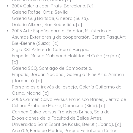
2004 Galería Joan Prats, Barcelona. [c]
Galería Rafael Ortiz, Sevilla.
Galería Guy Bärtschi, Ginebra (Suiza).
Galería Altxerri, San Sebastián. [c]
2005 Arte Español para el Exterior, Ministerio de
Asuntos Exteriores y de cooperación, Centre PasquArt,
Biel-Bienne (Suiza). [c]
Siglo XXI. Arte en la Catedral, Burgos.
Empatía, Museo Mahmoud Mokhtar, El Cairo (Egipto).
[c]
Galería SCQ, Santiago de Compostela.
Empatía, Jordan Nacional, Gallery of Fine Arts. Amman
(Jordania). [c]
Personajes a través del espejo, Galería Guillermo de
Osma, Madrid. [c]
2006 Carmen Calvo versus Francisco Brines, Centro de
Cultura Árabe de Mezze, Damasco (Siria). [c]
Carmen Calvo versus Francisco Brines, Sala de
Exposiciones de la Facultad de Bellas Artes,
Universidad Saint Esprit de Kaslik, Beirut (Líbano). [c]
Arco’06, Feria de Madrid, Parque Ferial Juan Carlos I.