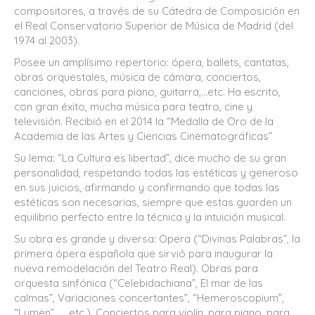
compositores, a través de su Cátedra de Composición en
el Real Conservatorio Superior de Música de Madrid (del
1974 al 2003).
Posee un amplísimo repertorio: ópera, ballets, cantatas,
obras orquestales, música de cámara, conciertos,
canciones, obras para piano, guitarra,…etc. Ha escrito,
con gran éxito, mucha música para teatro, cine y
televisión. Recibió en el 2014 la “Medalla de Oro de la
Academia de las Artes y Ciencias Cinematográficas”
Su lema: “La Cultura es libertad”, dice mucho de su gran
personalidad, respetando todas las estéticas y generoso
en sus juicios, afirmando y confirmando que todas las
estéticas son necesarias, siempre que estas guarden un
equilibrio perfecto entre la técnica y la intuición musical.
Su obra es grande y diversa: Opera (“Divinas Palabras”, la
primera ópera española que sirvió para inaugurar la
nueva remodelación del Teatro Real). Obras para
orquesta sinfónica (“Celebidachiana”, El mar de las
calmas”, Variaciones concertantes”, “Hemeroscopium”,
“Lumen”….…etc.). Conciertos para violín, para piano, para