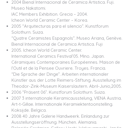
2004 Bienal Internacional de Ceramica Artistica. Fuji.
Museo Nakatomi.
IAC Members Exhibition. Grecia – 2004.
Icheon World Ceramic Center – Korea.
2005 “Arquitecturas para el silencio”. Kunstforum
Solothurn. Suiza.
“Quatre Ceramistes Espagnols”. Museo Ariana, Genève.
Bienal Internacional de Ceramica Artistica. Fuji
2005. Icheon World Ceramic Center.
International Ceramics Festival’05. Mino. Japan.
Céramiques Contemporaines Européennes. Maison de
l’Outil et de la Pensee Ouvriere. Troyes. Francia.
“Die Sprache der Dinge”. Arbeiten internationaler
Künstler aus der Lotte Reimers-Stiftung. Ausstellung im
Theodor-Zink-Museum Kaiserslautern. Abril-Junio,2005.
2006 “Präsent 06”. Kunstforum Solothurn. Suiza.
2007 3 internationale Keramicausstelung, VIENA Austria.
Art-t-Gillae. Internationale Keramiektentoonstelling.
Koksijde. Belgica.
2008 40 Jahre Galerie Handweerk. Einlandung zur
Ausstellungseröffnung. München. Alemania.