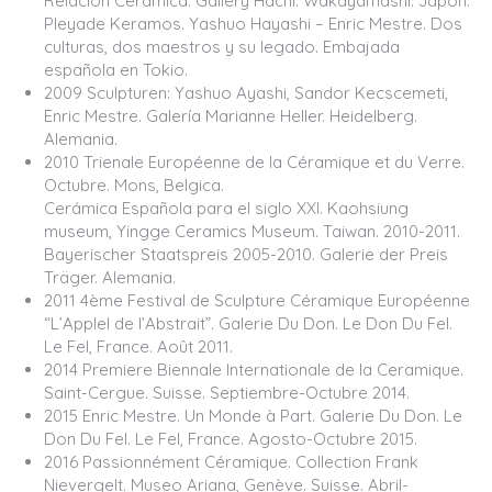
Relación Cerámica. Gallery Hachi. Wakayamashi. Japón.
Pleyade Keramos. Yashuo Hayashi – Enric Mestre. Dos
culturas, dos maestros y su legado. Embajada
española en Tokio.
2009 Sculpturen: Yashuo Ayashi, Sandor Kecscemeti,
Enric Mestre. Galería Marianne Heller. Heidelberg.
Alemania.
2010 Trienale Européenne de la Céramique et du Verre.
Octubre. Mons, Belgica.
Cerámica Española para el siglo XXI. Kaohsiung
museum, Yingge Ceramics Museum. Taiwan. 2010-2011.
Bayerischer Staatspreis 2005-2010. Galerie der Preis
Träger. Alemania.
2011 4ème Festival de Sculpture Céramique Européenne
“L’Applel de l’Abstrait”. Galerie Du Don. Le Don Du Fel.
Le Fel, France. Août 2011.
2014 Premiere Biennale Internationale de la Ceramique.
Saint-Cergue. Suisse. Septiembre-Octubre 2014.
2015 Enric Mestre. Un Monde à Part. Galerie Du Don. Le
Don Du Fel. Le Fel, France. Agosto-Octubre 2015.
2016 Passionnément Céramique. Collection Frank
Nievergelt. Museo Ariana, Genève. Suisse. Abril-