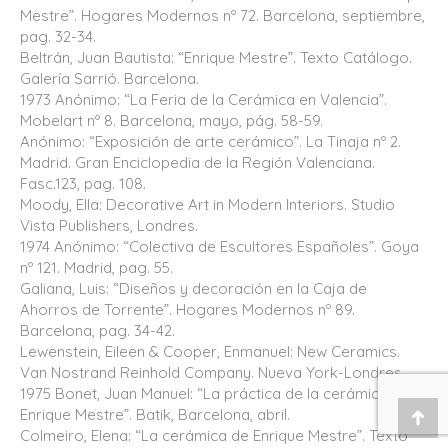
Mestre”. Hogares Modernos nº 72. Barcelona, septiembre,
pag. 32-34.
Beltrán, Juan Bautista: “Enrique Mestre”. Texto Catálogo.
Galería Sarrió. Barcelona.
1973 Anónimo: “La Feria de la Cerámica en Valencia”.
Mobelart nº 8. Barcelona, mayo, pág. 58-59.
Anónimo: “Exposición de arte cerámico”. La Tinaja nº 2.
Madrid. Gran Enciclopedia de la Región Valenciana.
Fasc.123, pag. 108.
Moody, Ella: Decorative Art in Modern Interiors. Studio
Vista Publishers, Londres.
1974 Anónimo: “Colectiva de Escultores Españoles”. Goya
nº 121. Madrid, pag. 55.
Galiana, Luis: “Diseños y decoración en la Caja de
Ahorros de Torrente”. Hogares Modernos nº 89.
Barcelona, pag. 34-42.
Lewenstein, Eileen & Cooper, Enmanuel: New Ceramics.
Van Nostrand Reinhold Company. Nueva York-Londres.
1975 Bonet, Juan Manuel: “La práctica de la cerámica en
Enrique Mestre”. Batik, Barcelona, abril.
Ir
Colmeiro, Elena: “La cerámica de Enrique Mestre”. Texto