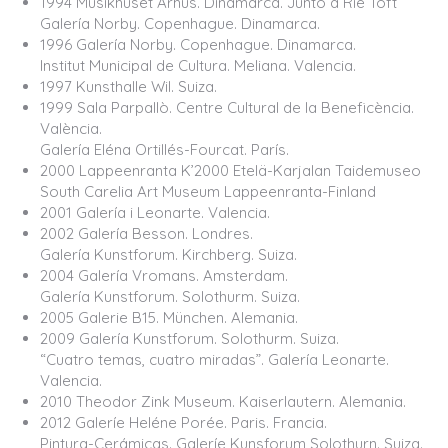
1994 Musikhuset Arhus. Dinamarca. Junto a Rie Toft
Galería Norby. Copenhague. Dinamarca.
1996 Galería Norby. Copenhague. Dinamarca.
Institut Municipal de Cultura. Meliana. Valencia.
1997 Kunsthalle Wil. Suiza.
1999 Sala Parpallò. Centre Cultural de la Beneficència.
València.
Galería Eléna Ortillés-Fourcat. París.
2000 Lappeenranta K’2000 Etelä-Karjalan Taidemuseo
South Carelia Art Museum Lappeenranta-Finland
2001 Galería i Leonarte. Valencia.
2002 Galería Besson. Londres.
Galería Kunstforum. Kirchberg. Suiza.
2004 Galería Vromans. Amsterdam.
Galería Kunstforum. Solothurm. Suiza.
2005 Galerie B15. München. Alemania.
2009 Galería Kunstforum. Solothurm. Suiza.
“Cuatro temas, cuatro miradas”. Galería Leonarte.
Valencia.
2010 Theodor Zink Museum. Kaiserlautern. Alemania.
2012 Galeríe Heléne Porée. Paris. Francia.
Pintura-Cerámicas. Galeríe Kunsforum Solothurn. Suiza.