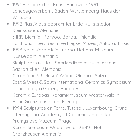
1991 Europäisches Kunst Handwerk 1991.
Landesgewerbamt Baden-Wurttemberg. Haus der
Wirtschaft.
1992 Plastik aus gebrannter Erde-Kunststation
Kleinsassen. Alemania.
3 IRIS Biennial. Porvoo, Borga. Finlandia.
Earth and Fiber. Resim ve Heykel Müzesi, Ankara. Turkia.
1993 Neue Keramik in Europa. Hetjens-Museum.
Düsseldorf. Alemania.
Skulpturen aus Ton. Saarländisches Künstlerhaus.
Saarbrücken. Alemania.
Céramique 93. Museé Ariana. Ginebra. Suiza.
East & West & South International Ceramics Symposium
in the Tölgyfa Gallery. Budapest.
Keramik Europas. Keramikmuseum Westerwald in
Höhr-Grenzhausen am Freitag.
1994 Sculptures en Terre. Tutesall. Luxembourg-Grund.
Internayional Academy of Ceramic. Umelecko
Prumyslove Muzeum. Praga.
Keramikmuseum Westerwald. D 5410. Höhr-
Grenzhausen Alemania.