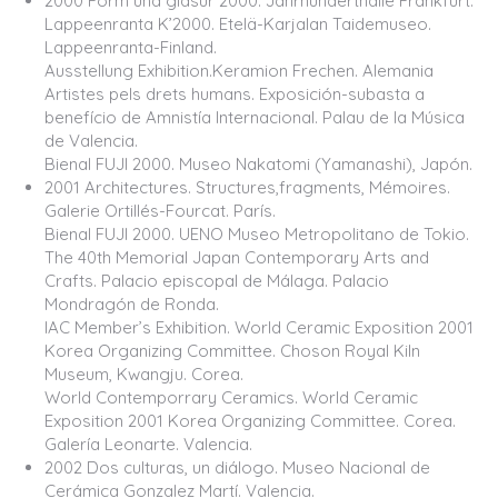
2000 Form und glasur 2000. Jahrhunderthalle Frankfurt.
Lappeenranta K’2000. Etelä-Karjalan Taidemuseo.
Lappeenranta-Finland.
Ausstellung Exhibition.Keramion Frechen. Alemania
Artistes pels drets humans. Exposición-subasta a
benefício de Amnistía Internacional. Palau de la Música
de Valencia.
Bienal FUJI 2000. Museo Nakatomi (Yamanashi), Japón.
2001 Architectures. Structures,fragments, Mémoires.
Galerie Ortillés-Fourcat. París.
Bienal FUJI 2000. UENO Museo Metropolitano de Tokio.
The 40th Memorial Japan Contemporary Arts and
Crafts. Palacio episcopal de Málaga. Palacio
Mondragón de Ronda.
IAC Member’s Exhibition. World Ceramic Exposition 2001
Korea Organizing Committee. Choson Royal Kiln
Museum, Kwangju. Corea.
World Contemporrary Ceramics. World Ceramic
Exposition 2001 Korea Organizing Committee. Corea.
Galería Leonarte. Valencia.
2002 Dos culturas, un diálogo. Museo Nacional de
Cerámica Gonzalez Martí. Valencia.