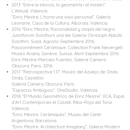
2013 “Entre la intuïció, la geometría i el misteri”.
L’Almudí. Valencia.
“Enric Mestre; L’horta una visió personal”. Galería
Leonarte. Casa de la Cultura. Alboraia. Valencia.
2016 “Enric Mestre; Racionalidad y utopía del negro.
Junstforum Solothurn und die Galerie Christoph Abbühl.
Solothrn. Suiza. Agosto-Septiembre 2016.
Passionnément Céramique. Collection Frank Nievergelt.
Museo Ariana, Genève. Suisse. Abril-Septiembre 2016.
Enric Mestre-Marcelo Fuentes. Galerie Camera
Obscura. Paris. 2016.
2017 “Retrospectiva 1.0”. Museo del Azulejo de Onda.
Onda, Castellón.
Galería Camera Obscura. París.
“Espacios Ambiguos”. OneStudio. Valencia.
2018 “El Mundo Geométrico de Enric Mestre”. ECA, Espai
d’Art Contemporani el Castell. Riba–Roja del Túria.
Valencia.
“Enric Mestre. Ceràmiques”. Museu del Càntir
Argentona. Barcelona.
“Enric Mestre. Architecture Imagitary”. Galeria Modern