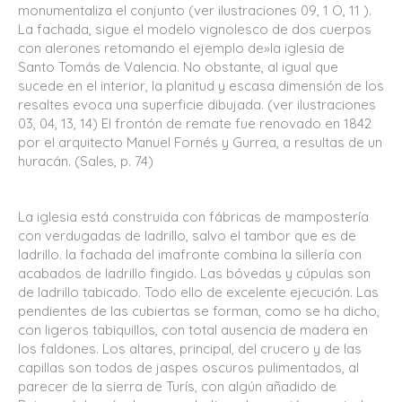
monumentaliza el conjunto (ver ilustraciones 09, 1 O, 11 ).
La fachada, sigue el modelo vignolesco de dos cuerpos
con alerones retomando el ejemplo de»la iglesia de
Santo Tomás de Valencia. No obstante, al igual que
sucede en el interior, la planitud y escasa dimensión de los
resaltes evoca una superficie dibujada. (ver ilustraciones
03, 04, 13, 14) El frontón de remate fue renovado en 1842
por el arquitecto Manuel Fornés y Gurrea, a resultas de un
huracán. (Sales, p. 74)
La iglesia está construida con fábricas de mampostería
con verdugadas de ladrillo, salvo el tambor que es de
ladrillo. la fachada del imafronte combina la sillería con
acabados de ladrillo fingido. Las bóvedas y cúpulas son
de ladrillo tabicado. Todo ello de excelente ejecución. Las
pendientes de las cubiertas se forman, como se ha dicho,
con ligeros tabiquillos, con total ausencia de madera en
los faldones. Los altares, principal, del crucero y de las
capillas son todos de jaspes oscuros pulimentados, al
parecer de la sierra de Turís, con algún añadido de