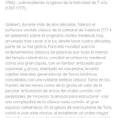
1786)-, sobresaliendo la iglesia de la Natividad de T urís
(1767-1777).
Gilabert, durante más de dos décadas, fabricó el
suntuoso vestido clásico de la catedral de Valencia (177 4
en adelante) sobre el originario núcleo medieval, hoy
arruinado tras sacar a la luz, desde hace cuatro décadas,
parte de su faz gótica. Para ello movilizó pulcros
ordenamientos clásicos de pilastras por todo el interior
del templo catedralicio; concibió el cimborrio medieval
como una gran cúpula, con un tambor articulado por
columnas y arcos, asentado en una peana; levantó
capillas laterales generadoras de focos lumínicos
concebidas con una rutilante belleza clásica. Tanto en los
frentes de las naves como de la girola se valió de la
peculiar articulación de arcos del orden corintio con
pedestales de Vincenzo Scamozzi para estructurar -con
una complejidad de lo clásico nada común- el gran
espacio catedralicio. En la iglesia de nueva planta de Turís,
volvió a usar este motivo, al establecer un orden mayor