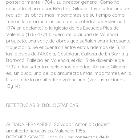
posteriormente -1784-, su director general. Como ha
señalado el profesor Bérchez, Gilabert tuvo la fortuna de
realizar las obras mas importantes de su tiempo como
fueron la reforma clasicista de la catedral de Valencia (
1774 en adelante) o la iglesia de las Escuelas Pías de
Valencia (1767-1771 ). Fuera de la ciudad de Valencia
proyectó, una serie de obras que señalan una interesante
trayectoria. Se encuentran entre estas además de Turís,
las iglesias de l’Alcúdia, Gestalgar, Callosa de En Sarriá y
Borbotó. Falleció en Valencia, el día 13 de diciembre de
1792, a los setenta y seis años de edad. Antonio Gilabert
es, sin duda, uno de los arquitectos mas importantes en la
historia de la arquitectura valenciana. (ver ilustraciones
13y 14).
REFERENCIAS 81 BIBLIOGRÁFICAS.
ALDANA FERNANDEZ, Salvador. Antonio G,labert,
arquitecto neoclásico. Valencia, 1955.
BÉRCHEZ GÓMEZ, Joaquín. Los comienzos de la