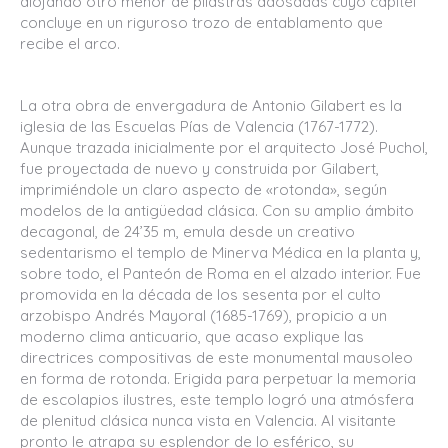
alojando otro menor de pilastras adosadas cuyo capitel
concluye en un riguroso trozo de entablamento que
recibe el arco.
La otra obra de envergadura de Antonio Gilabert es la
iglesia de las Escuelas Pías de Valencia (1767-1772).
Aunque trazada inicialmente por el arquitecto José Puchol,
fue proyectada de nuevo y construida por Gilabert,
imprimiéndole un claro aspecto de «rotonda», según
modelos de la antigüedad clásica. Con su amplio ámbito
decagonal, de 24’35 m, emula desde un creativo
sedentarismo el templo de Minerva Médica en la planta y,
sobre todo, el Panteón de Roma en el alzado interior. Fue
promovida en la década de los sesenta por el culto
arzobispo Andrés Mayoral (1685-1769), propicio a un
moderno clima anticuario, que acaso explique las
directrices compositivas de este monumental mausoleo
en forma de rotonda. Erigida para perpetuar la memoria
de escolapios ilustres, este templo logró una atmósfera
de plenitud clásica nunca vista en Valencia. Al visitante
pronto le atrapa su esplendor de lo esférico, su