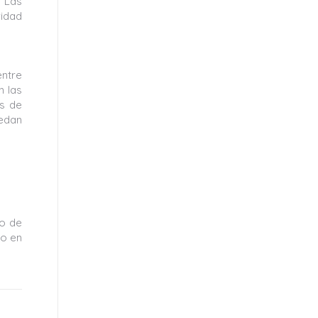
e Las
ridad
entre
n las
es de
uedan
to de
do en