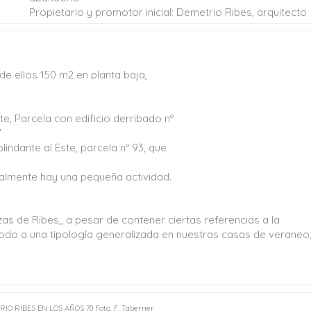
Propietario y promotor inicial: Demetrio Ribes, arquitecto
 de ellos 150 m2 en planta baja,
ste, Parcela con edificio derribado nº
7
lindante al Este, parcela nº 93, que
ualmente hay una pequeña actividad.
as de Ribes,, a pesar de contener ciertas referencias a la
 todo a una tipología generalizada en nuestras casas de veraneo
O RIBES EN LOS AÑOS 70 Foto. F. Taberner