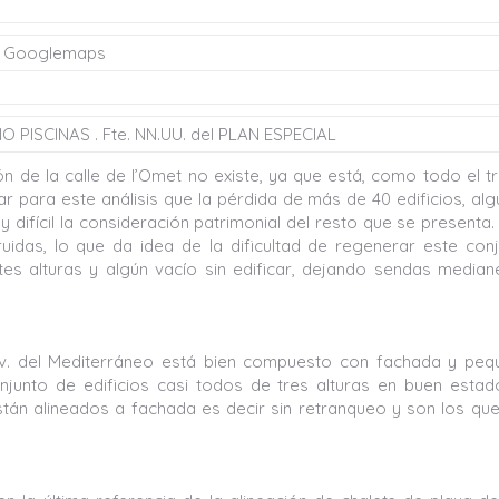
. Googlemaps
PISCINAS . Fte. NN.UU. del PLAN ESPECIAL
n de la calle de l’Omet no existe, ya que está, como todo el 
r para este análisis que la pérdida de más de 40 edificios, al
 difícil la consideración patrimonial del resto que se presenta.
uidas, lo que da idea de la dificultad de regenerar este con
es alturas y algún vacío sin edificar, dejando sendas median
Av. del Mediterráneo está bien compuesto con fachada y peq
njunto de edificios casi todos de tres alturas en buen esta
án alineados a fachada es decir sin retranqueo y son los qu