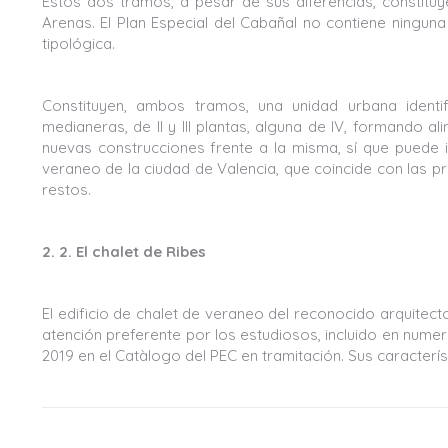
Estos dos tramos, a pesar de sus diferencias, constituy
Arenas. El Plan Especial del Cabañal no contiene ninguna
tipológica.
Constituyen, ambos tramos, una unidad urbana identifi
medianeras, de II y III plantas, alguna de IV, formando a
nuevas construcciones frente a la misma, sí que puede
veraneo de la ciudad de Valencia, que coincide con las 
restos.
2. 2. El chalet de Ribes
El edificio de chalet de veraneo del reconocido arquitec
atención preferente por los estudiosos, incluido en numer
2019 en el Catàlogo del PEC en tramitación. Sus caracterís