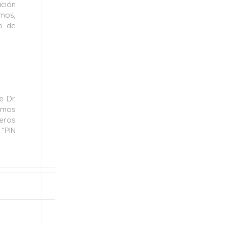
ación
emos,
o de
e Dr.
ramos
meros
 “PIN