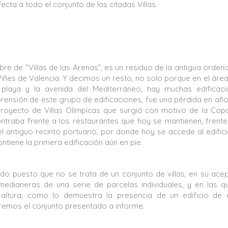
cta a todo el conjunto de las citadas Villas.
re de “Villas de las Arenas”, es un residuo de la antigua orden
 Viñes de Valencia. Y decimos un resto, no solo porque en el áre
playa y la avenida del Mediterráneo, hay muchas edificaci
ensión de este grupo de edificaciones, fue una pérdida en añ
royecto de Villas Olímpicas que surgió con motivo de la Cop
ontraba frente a los restaurantes que hoy se mantienen, frente
del antiguo recinto portuario, por donde hoy se accede al edific
ontiene la primera edificación aún en pie.
do puesto que no se trata de un conjunto de villas, en su ace
edianeras de una serie de parcelas individuales, y en las q
 altura, como lo demuestra la presencia de un edificio de 
diremos el conjunto presentado a informe.