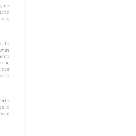
s, no
uerdo
 a la
nectó
 unas
remo
en su
, que
etrio
uerto
de la
de se