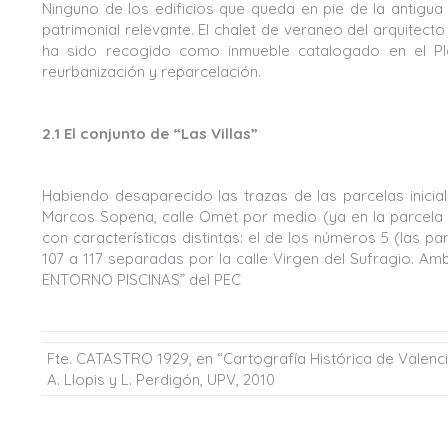
Ninguno de los edificios que queda en pie de la antigua
patrimonial relevante. El chalet de veraneo del arquitec
ha sido recogido como inmueble catalogado en el Pla
reurbanización y reparcelación.
2.1 El conjunto de “Las Villas”
Habiendo desaparecido las trazas de las parcelas iniciale
Marcos Sopena, calle Omet por medio (ya en la parcela n
con características distintas: el de los números 5 (las 
107 a 117 separadas por la calle Virgen del Sufragio. A
ENTORNO PISCINAS” del PEC
Fte. CATASTRO 1929, en “Cartografía Histórica de Valenci
A. Llopis y L. Perdigón, UPV, 2010