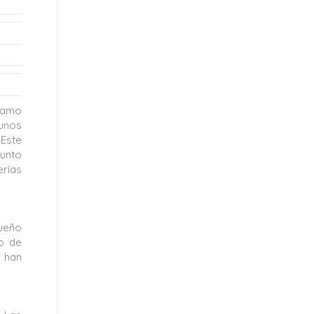
tramo
gunos
 Este
junto
erías
ueño
do de
e han