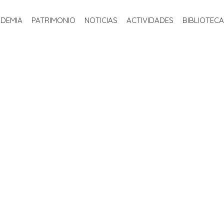
INICIO
LA ACADEMIA
PATRIMONIO
NOTICIAS
ACTIVIDADE
ADEMIA
PATRIMONIO
NOTICIAS
ACTIVIDADES
BIBLIOTECA