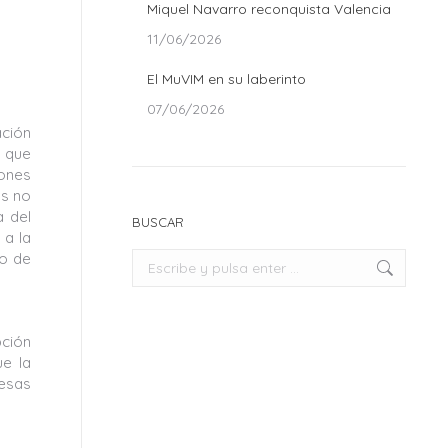
Miquel Navarro reconquista Valencia
11/06/2026
El MuVIM en su laberinto
07/06/2026
ación
a que
ones
os no
a del
BUSCAR
 a la
io de
Buscar:
pción
ue la
esas