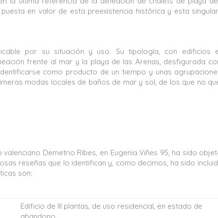
en la última referencia de la alineación de chalets de playa d
 puesta en valor de esta preexistencia histórica y esta singula
cable por su situación y uso. Su tipología, con edificios 
lineación frente al mar y la playa de las Arenas, desfigurada co
 identificarse como producto de un tiempo y unas agrupacion
primeras modas locales de baños de mar y sol, de los que no q
to valenciano Demetrio Ribes, en Eugenia Viñes 95, ha sido obje
osas reseñas que lo identifican y, como decimos, ha sido inclui
ticas son:
Edificio de III plantas, de uso residencial, en estado de
abandono