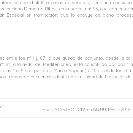
 alineación de chalets o casas de veraneo, tiene una consider
to valenciano Demetrio Ribes, en la parcela nº 95, que comentar
n Especial en tramitación, que lo excluye de dicho proces
s entre los nº 1 y 87, lo que queda del conjunto, desde la call
º 81) a la avda. del Mediterráneo, está constituido por dos t
parcelas 1 al 5 son parte de Marco Sopena) a 105 y el de los nú
mbos tramos se encuentran dentro de la Unidad de Ejecución del
a”
Fte. CATASTRO 2019, en NN.UU. PEC – 2019