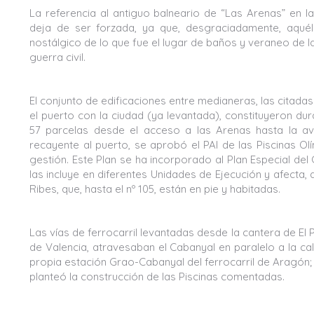
La referencia al antiguo balneario de “Las Arenas” en l
deja de ser forzada, ya que, desgraciadamente, aquél 
nostálgico de lo que fue el lugar de baños y veraneo de la
guerra civil.
El conjunto de edificaciones entre medianeras, las citadas 
el puerto con la ciudad (ya levantada), constituyeron du
57 parcelas desde el acceso a las Arenas hasta la av
recayente al puerto, se aprobó el PAI de las Piscinas O
gestión. Este Plan se ha incorporado al Plan Especial d
las incluye en diferentes Unidades de Ejecución y afecta, 
Ribes, que, hasta el nº 105, están en pie y habitadas.
Las vías de ferrocarril levantadas desde la cantera de El
de Valencia, atravesaban el Cabanyal en paralelo a la c
propia estación Grao-Cabanyal del ferrocarril de Aragón; 
planteó la construcción de las Piscinas comentadas.