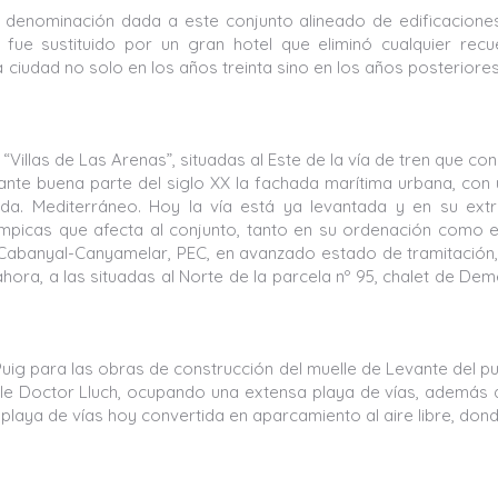
a denominación dada a este conjunto alineado de edificacione
fue sustituido por un gran hotel que eliminó cualquier rec
 ciudad no solo en los años treinta sino en los años posteriores
“Villas de Las Arenas”, situadas al Este de la vía de tren que co
rante buena parte del siglo XX la fachada marítima urbana, con
da. Mediterráneo. Hoy la vía está ya levantada y en su ext
límpicas que afecta al conjunto, tanto en su ordenación como 
el Cabanyal-Canyamelar, PEC, en avanzado estado de tramitación
ahora, a las situadas al Norte de la parcela nº 95, chalet de Dem
 Puig para las obras de construcción del muelle de Levante del p
alle Doctor Lluch, ocupando una extensa playa de vías, además 
playa de vías hoy convertida en aparcamiento al aire libre, don