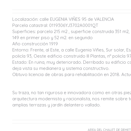
Localización: calle EUGENIA VIÑES 95 de VALENCIA
Parcela catastral: 0119306YJ3702A0001QT
Superficies: parcela 215 m2 , superficie construida 351 m2,
149 en primer piso y 52 m2. en segundo
Año construcción 1919
Entorno: Frente, al Este, a calle Eugenia Viñes, Sur solar, E
policía 93, Oeste edificio construido III Plantas, nº policía 9
Estado: En ruina, muy deteriorado. Derribado su edificio co
deja vista su medianera y sistema constructivo.
Obtuvo licencia de obras para rehabilitación en 2018. Act
Su traza, no tan rigurosa e innovadora como en otras piez
arquitectura modernista y racionalista, nos remite sobre
amplias terrazas y jardín delantero vallado.
AREA DEL CHALET DE DEMETRI