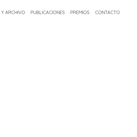
S
BIBLIOTECA Y ARCHIVO
PUBLICACIONES
PREMIOS
 Y ARCHIVO
PUBLICACIONES
PREMIOS
CONTACTO
CONTACTO