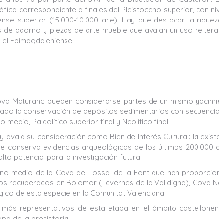
fica correspondiente a finales del Pleistoceno superior, con ni
nse superior (15.000-10.000 ane). Hay que destacar la rique
tos de adorno y piezas de arte mueble que avalan un uso reiter
y el Epimagdaleniense
Cova Maturano pueden considerarse partes de un mismo yacimi
iado la conservación de depósitos sedimentarios con secuenci
medio, Paleolítico superior final y Neolítico final.
y avala su consideración como Bien de Interés Cultural: la exist
ue conserva evidencias arqueológicas de los últimos 200.000 
to potencial para la investigación futura.
ceno medio de la Cova del Tossal de la Font que han proporci
los recuperados en Bolomor (Tavernes de la Valldigna), Cova 
lógico de esta especie en la Comunitat Valenciana.
más representativos de esta etapa en el ámbito castellonen
pa de la prehistoria.