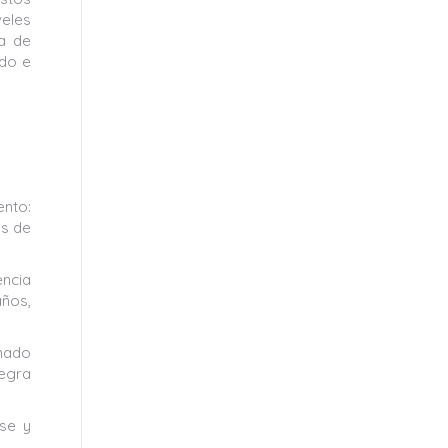
veles
za de
ado e
ento:
as de
encia
años,
onado
Negra
se y