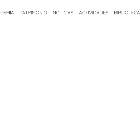
INICIO
LA ACADEMIA
PATRIMONIO
NOTICIAS
ACTIVIDADE
ADEMIA
PATRIMONIO
NOTICIAS
ACTIVIDADES
BIBLIOTECA