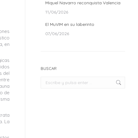
Miquel Navarro reconquista Valencia
11/06/2026
El MuVIM en su laberinto
iones
07/06/2026
stico
a, en
gicas
didos
BUSCAR
s del
entre
Buscar:
fauna
to de
misma
trata
a. La
Estos