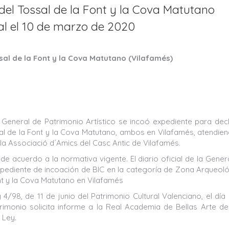
del Tossal de la Font y la Cova Matutano
al el 10 de marzo de 2020
sal de la Font y la Cova Matutano (Vilafamés)
General de Patrimonio Artístico se incoó expediente para dec
sal de la Font y la Cova Matutano, ambos en Vilafamés, atendie
 la Associació d´Amics del Casc Antic de Vilafamés.
de acuerdo a la normativa vigente. El diario oficial de la Genera
expediente de incoación de BIC en la categoría de Zona Arqueol
nt y la Cova Matutano en Vilafamés
4/98, de 11 de junio del Patrimonio Cultural Valenciano, el día
rimonio solicita informe a la Real Academia de Bellas Arte d
 Ley.