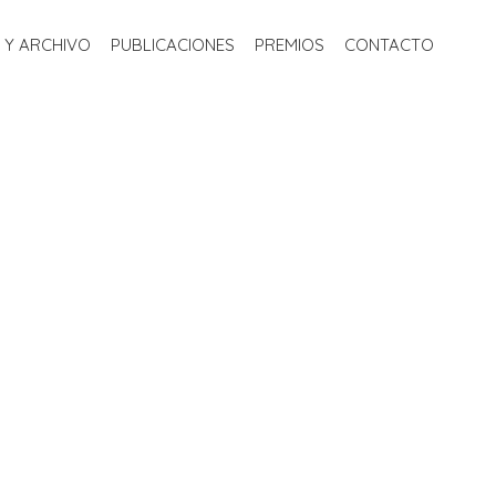
S
BIBLIOTECA Y ARCHIVO
PUBLICACIONES
PREMIOS
 Y ARCHIVO
PUBLICACIONES
PREMIOS
CONTACTO
CONTACTO