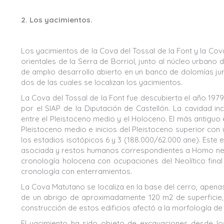
2. Los yacimientos.
Los yacimientos de la Cova del Tossal de la Font y la Cov
orientales de la Serra de Borriol, junto al núcleo urban
de amplio desarrollo abierto en un banco de dolomías ju
dos de las cuales se localizan los yacimientos.
La Cova del Tossal de la Font fue descubierta el año 19
por el SIAP de la Diputación de Castellón. La cavidad i
entre el Pleistoceno medio y el Holoceno. El más antiguo e
Pleistoceno medio e inicios del Pleistoceno superior co
los estadios isotópicos 6 y 3 (188.000/62.000 ane). Este
asociada y restos humanos correspondientes a Homo nean
cronología holocena con ocupaciones del Neolítico final
cronología con enterramientos.
La Cova Matutano se localiza en la base del cerro, apenas
de un abrigo de aproximadamente 120 m2 de superficie, q
construcción de estos edificios afectó a la morfología de
El yacimiento ha sido objeto de excavaciones desde los