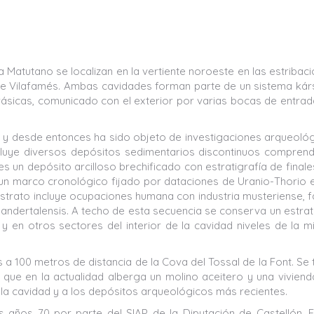
a Matutano se localizan en la vertiente noroeste en las estribac
o de Vilafamés. Ambas cavidades forman parte de un sistema kár
rásicas, comunicado con el exterior por varias bocas de entrad
79 y desde entonces ha sido objeto de investigaciones arqueoló
ncluye diversos depósitos sedimentarios discontinuos compren
s un depósito arcilloso brechificado con estratigrafía de finale
n un marco cronológico fijado por dataciones de Uranio-Thorio 
 estrato incluye ocupaciones humana con industria musteriense, 
dertalensis. A techo de esta secuencia se conserva un estra
 y en otros sectores del interior de la cavidad niveles de la 
 a 100 metros de distancia de la Cova del Tossal de la Font. Se 
ue en la actualidad alberga un molino aceitero y una viviend
 la cavidad y a los depósitos arqueológicos más recientes.
 años 70 por parte del SIAP de la Diputación de Castellón. 