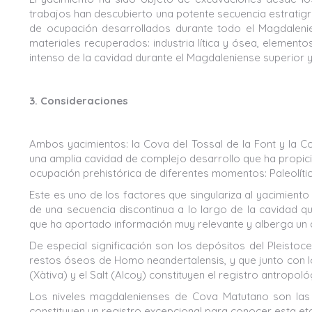
trabajos han descubierto una potente secuencia estratigrá
de ocupación desarrollados durante todo el Magdalenie
materiales recuperados: industria lítica y ósea, elemen
intenso de la cavidad durante el Magdaleniense superior 
3. Consideraciones
Ambos yacimientos: la Cova del Tossal de la Font y la 
una amplia cavidad de complejo desarrollo que ha propic
ocupación prehistórica de diferentes momentos: Paleolítico 
Este es uno de los factores que singulariza al yacimiento 
de una secuencia discontinua a lo largo de la cavidad q
que ha aportado información muy relevante y alberga un al
De especial significación son los depósitos del Pleisto
restos óseos de Homo neandertalensis, y que junto con 
(Xàtiva) y el Salt (Alcoy) constituyen el registro antropo
Los niveles magdalenienses de Cova Matutano son las 
constituyen un registro excepcional para conocer esta eta