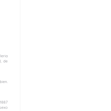
leria
l, de
bien.
 1887
 sexo