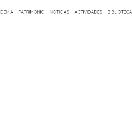
INICIO
LA ACADEMIA
PATRIMONIO
NOTICIAS
ACTIVIDADE
ADEMIA
PATRIMONIO
NOTICIAS
ACTIVIDADES
BIBLIOTECA