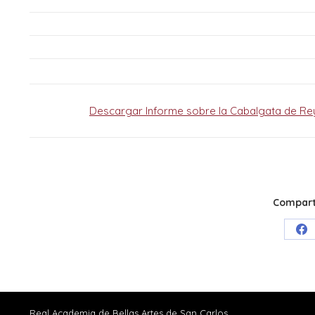
Descargar Informe sobre la Cabalgata de Re
Comparti
Sh
on
Fa
Real Academia de Bellas Artes de San Carlos