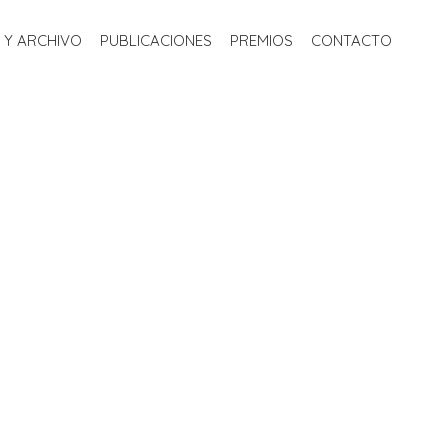
S
BIBLIOTECA Y ARCHIVO
PUBLICACIONES
PREMIOS
 Y ARCHIVO
PUBLICACIONES
PREMIOS
CONTACTO
CONTACTO