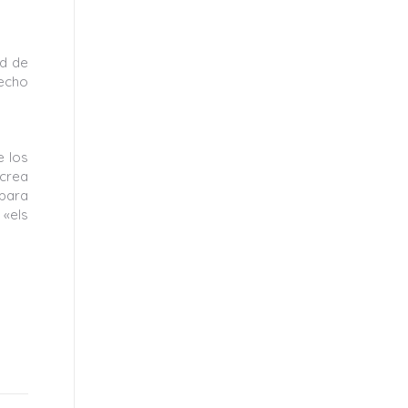
ad de
hecho
e los
 crea
 para
 «els