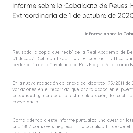
Informe sobre la Cabalgata de Reyes 
Extraordinaria de 1 de octubre de 202
Informe sobre la Cab
Revisada la copia que recibí de la Real Academia de Bel
d’Educació, Cultura i Esport, por el que se modifica pa
declaración de la Cavalcada de Reís Mags d’Alcoi como Bie
En la nueva redacción del anexo del decreto 199/2011 de 2
variaciones en el recorrido que ahora acaba en el puente 
estabilidad y seriedad a esta celebración, lo cual 
conversación.
Como adenda a este informe puntualizo una cuestión la
año 1887 como «els negres». En la actualidad y desde el
sexo masculino y femenino.