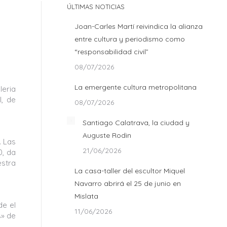
ÚLTIMAS NOTICIAS
Joan-Carles Martí reivindica la alianza
entre cultura y periodismo como
“responsabilidad civil”
08/07/2026
La emergente cultura metropolitana
leria
l, de
08/07/2026
Santiago Calatrava, la ciudad y
Auguste Rodin
. Las
21/06/2026
0, da
stra
La casa-taller del escultor Miquel
Navarro abrirá el 25 de junio en
Mislata
de el
11/06/2026
s» de