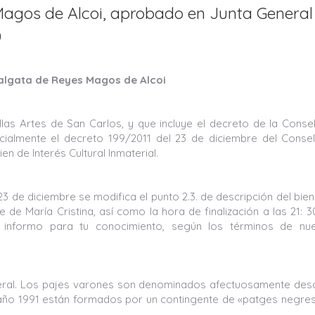
Magos de Alcoi, aprobado en Junta General
0
algata de Reyes Magos de Alcoi
las Artes de San Carlos, y que incluye el decreto de la Consel
rcialmente el decreto 199/2011 del 23 de diciembre del Consel
n de Interés Cultural Inmaterial.
3 de diciembre se modifica el punto 2.3. de descripción del bien
de María Cristina, así como la hora de finalización a las 21: 3
te informo para tu conocimiento, según los términos de nue
teral. Los pajes varones son denominados afectuosamente des
 año 1991 están formados por un contingente de «patges negre