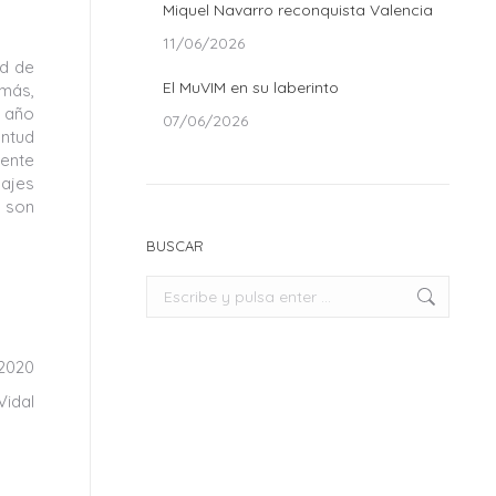
Miquel Navarro reconquista Valencia
11/06/2026
ad de
El MuVIM en su laberinto
emás,
e año
07/06/2026
entud
iente
ajes
e son
BUSCAR
Buscar:
 2020
Vidal