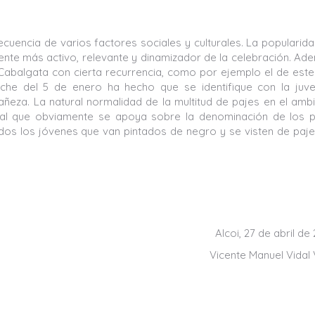
cuencia de varios factores sociales y culturales. La popularid
nte más activo, relevante y dinamizador de la celebración. Ad
 Cabalgata con cierta recurrencia, como por ejemplo el de est
oche del 5 de enero ha hecho que se identifique con la juv
eza. La natural normalidad de la multitud de pajes en el amb
nal que obviamente se apoya sobre la denominación de los p
os los jóvenes que van pintados de negro y se visten de paj
Alcoi, 27 de abril de
Vicente Manuel Vidal 