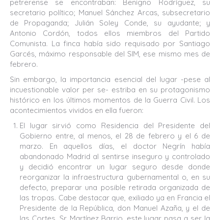
petrerense se encontraban: Benigno Rodríguez, su
secretario político; Manuel Sánchez Arcas, subsecretario
de Propaganda; Julián Soley Conde, su ayudante; y
Antonio Cordón, todos ellos miembros del Partido
Comunista. La finca había sido requisado por Santiago
Garcés, máximo responsable del SIM, ese mismo mes de
febrero.
Sin embargo, la importancia esencial del lugar -pese al
incuestionable valor per se- estriba en su protagonismo
histórico en los últimos momentos de la Guerra Civil. Los
acontecimientos vividos en ella fueron:
El lugar sirvió como Residencia del Presidente del
Gobierno entre, al menos, el 28 de febrero y el 6 de
marzo. En aquellos días, el doctor Negrín había
abandonado Madrid al sentirse inseguro y controlado
y decidió encontrar un lugar seguro desde donde
reorganizar la infraestructura gubernamental o, en su
defecto, preparar una posible retirada organizada de
las tropas. Cabe destacar que, exiliado ya en Francia el
Presidente de la República, don Manuel Azaña, y el de
las Cortes, Sr. Martínez Barrio, este lugar pasa a ser la