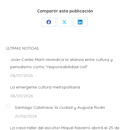
Compartir esta publicación
Share
Share
Share
on
on
on
Facebook
X
LinkedIn
ÚLTIMAS NOTICIAS
Joan-Carles Martí reivindica la alianza entre cultura y
periodismo como “responsabilidad civil”
08/07/2026
La emergente cultura metropolitana
08/07/2026
Santiago Calatrava, la ciudad y Auguste Rodin
21/06/2026
La casa-taller del escultor Miquel Navarro abrirá el 25 de