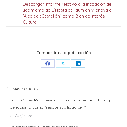
Descargar Informe relativo a la incoación del
yacimiento de L´Hostalot-Ildum en Vilanova d
´Alcolea (Castellón) como Bien de Interés
Cultural
Compartir esta publicación
Share
Share
Share
on
on
on
Facebook
X
LinkedIn
ÚLTIMAS NOTICIAS
Joan-Carles Martí reivindica la alianza entre cultura y
periodismo como “responsabilidad civil”
08/07/2026